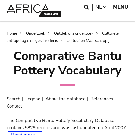
Skip
Skip
Search
LANGUAGE
NL
MENU
to
to
main
search
content
Breadcrumb
Home
Onderzoek
Ontdek ons onderzoek
Culturele
antropologie en geschiedenis
Cultuur en Maatschappij
Comparative Bantu
Pottery Vocabulary
Search
|
Legend
|
About the database
|
References
|
Contact
The Comparative Bantu Pottery Vocabulary Database
contains 5829 records and was last updated on April 2007.