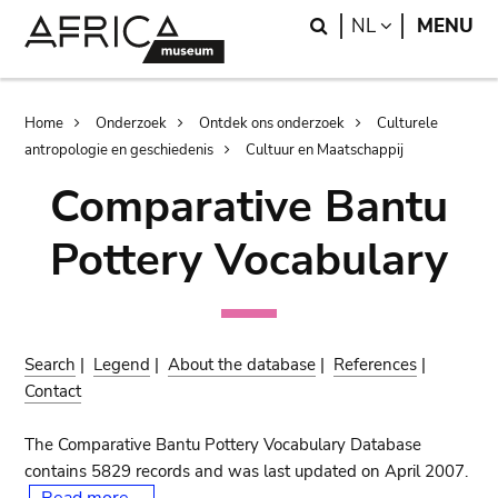
Skip
Skip
Search
LANGUAGE
NL
MENU
to
to
main
search
content
Breadcrumb
Home
Onderzoek
Ontdek ons onderzoek
Culturele
antropologie en geschiedenis
Cultuur en Maatschappij
Comparative Bantu
Pottery Vocabulary
Search
|
Legend
|
About the database
|
References
|
Contact
The Comparative Bantu Pottery Vocabulary Database
contains 5829 records and was last updated on April 2007.