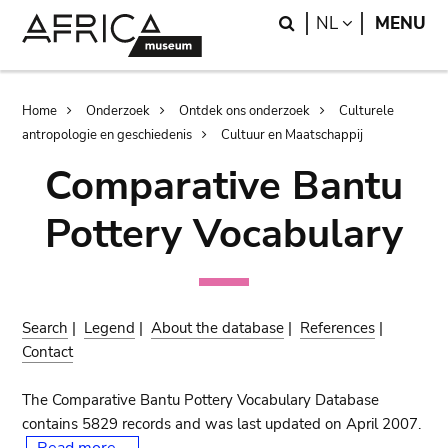
Skip
Skip
Search
LANGUAGE
NL
MENU
to
to
main
search
content
Breadcrumb
Home
Onderzoek
Ontdek ons onderzoek
Culturele
antropologie en geschiedenis
Cultuur en Maatschappij
Comparative Bantu
Pottery Vocabulary
Search
|
Legend
|
About the database
|
References
|
Contact
The Comparative Bantu Pottery Vocabulary Database
contains 5829 records and was last updated on April 2007.