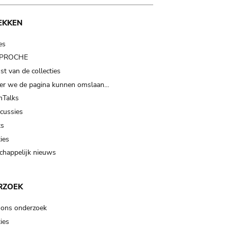
EKKEN
es
t PROCHE
t van de collecties
er we de pagina kunnen omslaan…
Talks
scussies
ts
ies
happelijk nieuws
RZOEK
 ons onderzoek
ies