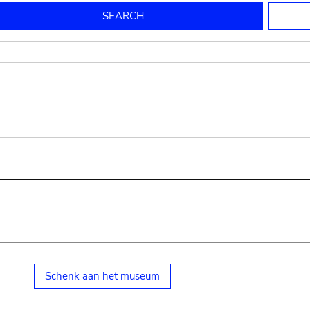
to mould pottery
press; squeeze; knead
pot sp.; jar; jug
pottery clay
potter
cooking-pot
bowl, plate
jug
place or thing for eating
jug
soil, clay, mud
plate, bowl
potsherd
cooking-pot
Schenk aan het museum
small cooking-pot