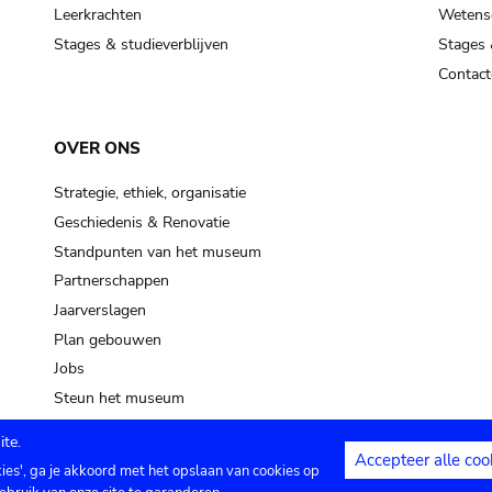
pot sp.
Leerkrachten
Wetensc
Stages & studieverblijven
Stages 
soil, earth
Contact
mud
OVER ONS
Strategie, ethiek, organisatie
Geschiedenis & Renovatie
Standpunten van het museum
Partnerschappen
Jaarverslagen
Plan gebouwen
Jobs
Steun het museum
te.
Accepteer alle coo
kies', ga je akkoord met het opslaan van cookies op