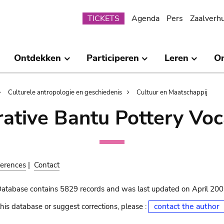
Submenu
TICKETS
Agenda
Pers
Zaalverh
Ontdekken
Participeren
Leren
O
Culturele antropologie en geschiedenis
Cultuur en Maatschappij
ative Bantu Pottery Voc
erences
|
Contact
Database contains 5829 records and was last updated on April 20
contact the author
his database or suggest corrections, please :