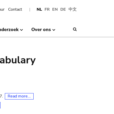
uur
Contact
NL
FR
EN
DE
中文
nderzoek
Over ons
Search
abulary
Read more...
07.