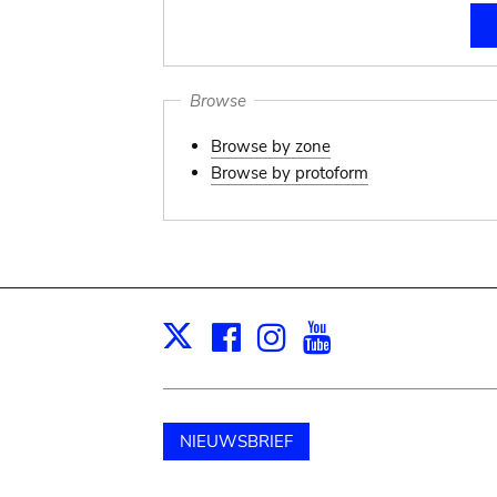
Browse
Browse by zone
Browse by protoform
Facebook
Instagram
Youtube
Print
X
NIEUWSBRIEF