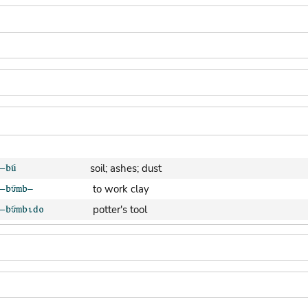
soil; ashes; dust
to work clay
potter's tool
clay pot (generic)
jar; calabash
clay soil
cooking-pot