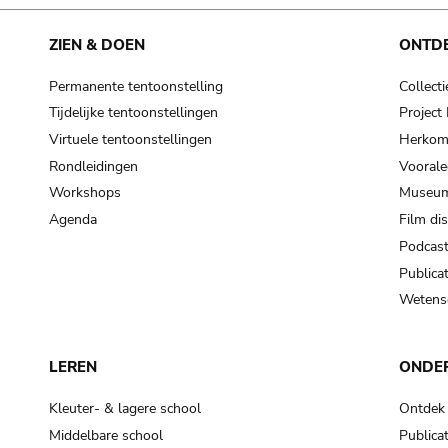
cooking-pot
frying pan
ZIEN & DOEN
ONTD
Permanente tentoonstelling
Collecti
frying pan; roaster pan
Tijdelijke tentoonstellingen
Projec
grog
Virtuele tentoonstellingen
Herkoms
cup; holllow vessel
Rondleidingen
Voorale
to make round and smooth
Workshops
Museum
smoothing tool (stone)
Agenda
Film di
Podcas
press; knead; plaster
Publicat
pottery clay
Wetensc
to plaster, to daub (walls & floor)
white clay; kaolin
LEREN
ONDE
cooking-pot
cooking-pot
Kleuter- & lagere school
Ontdek
jar; mud?
Middelbare school
Publicat