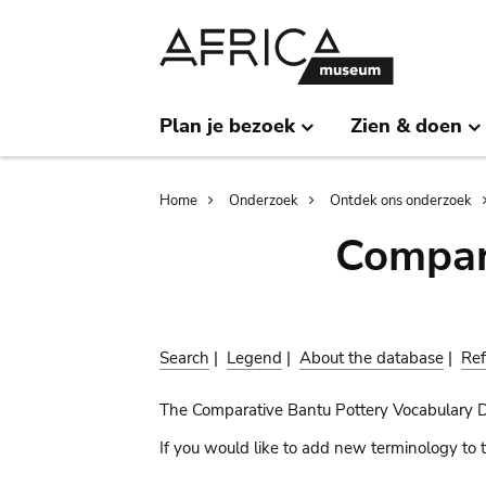
Skip
Skip
to
to
main
search
content
Plan je bezoek
Zien & doen
Breadcrumb
Home
Onderzoek
Ontdek ons onderzoek
Compar
Search
|
Legend
|
About the database
|
Ref
The Comparative Bantu Pottery Vocabulary 
If you would like to add new terminology to t