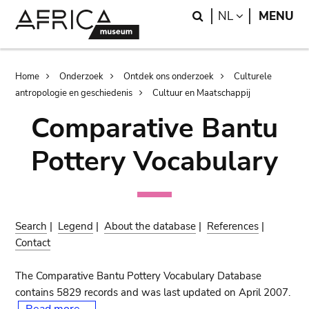
Skip
Skip
Search
LANGUAGE
NL
MENU
to
to
main
search
content
Breadcrumb
Home
Onderzoek
Ontdek ons onderzoek
Culturele
antropologie en geschiedenis
Cultuur en Maatschappij
Comparative Bantu
Pottery Vocabulary
Search
|
Legend
|
About the database
|
References
|
Contact
The Comparative Bantu Pottery Vocabulary Database
contains 5829 records and was last updated on April 2007.