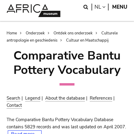
Skip
Skip
Search
LANGUAGE
NL
MENU
to
to
main
search
content
Breadcrumb
Home
Onderzoek
Ontdek ons onderzoek
Culturele
antropologie en geschiedenis
Cultuur en Maatschappij
Comparative Bantu
Pottery Vocabulary
Search
|
Legend
|
About the database
|
References
|
Contact
The Comparative Bantu Pottery Vocabulary Database
contains 5829 records and was last updated on April 2007.