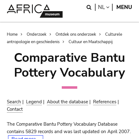
Skip
Skip
Search
LANGUAGE
NL
MENU
to
to
main
search
content
Breadcrumb
Home
Onderzoek
Ontdek ons onderzoek
Culturele
antropologie en geschiedenis
Cultuur en Maatschappij
Comparative Bantu
Pottery Vocabulary
Search
|
Legend
|
About the database
|
References
|
Contact
The Comparative Bantu Pottery Vocabulary Database
contains 5829 records and was last updated on April 2007.