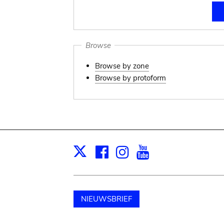
Browse
Browse by zone
Browse by protoform
Facebook
Instagram
Youtube
Print
X
NIEUWSBRIEF