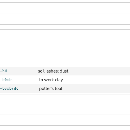
soil; ashes; dust
to work clay
potter's tool
clay pot (generic)
jar; calabash
clay soil
cooking-pot