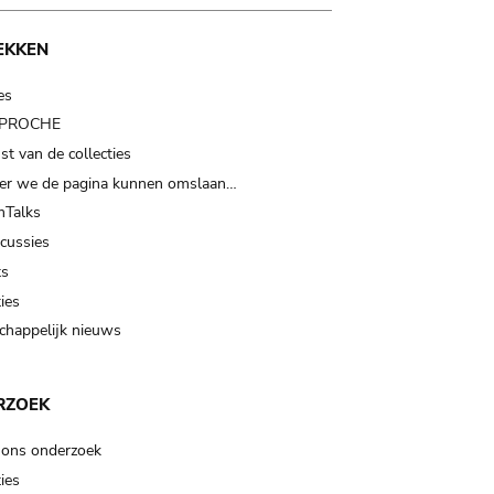
EKKEN
es
t PROCHE
t van de collecties
er we de pagina kunnen omslaan…
Talks
scussies
ts
ies
happelijk nieuws
RZOEK
 ons onderzoek
ies