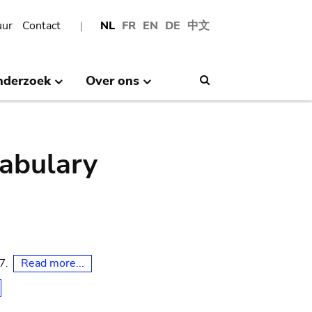
uur
Contact
NL
FR
EN
DE
中文
nderzoek
Over ons
Search
abulary
Read more...
07.