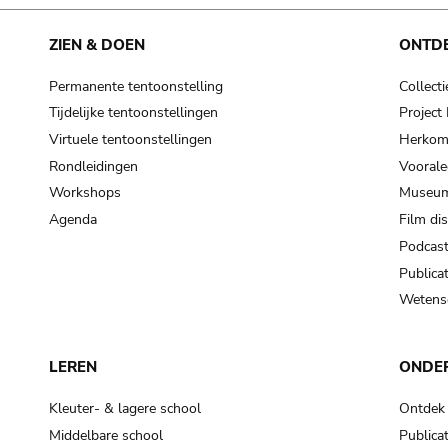
cooking-pot
frying pan
ZIEN & DOEN
ONTD
Permanente tentoonstelling
Collecti
frying pan; roaster pan
Tijdelijke tentoonstellingen
Projec
grog
Virtuele tentoonstellingen
Herkoms
cup; holllow vessel
Rondleidingen
Voorale
to make round and smooth
Workshops
Museum
smoothing tool (stone)
Agenda
Film di
Podcas
press; knead; plaster
Publicat
pottery clay
Wetensc
to plaster, to daub (walls & floor)
white clay; kaolin
LEREN
ONDE
cooking-pot
cooking-pot
Kleuter- & lagere school
Ontdek
jar; mud?
Middelbare school
Publicat