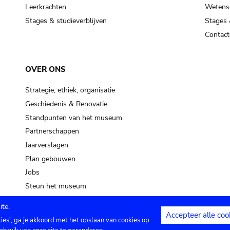
pot sp.
Leerkrachten
Wetensc
Stages & studieverblijven
Stages 
soil, earth
Contact
mud
OVER ONS
Strategie, ethiek, organisatie
Geschiedenis & Renovatie
Standpunten van het museum
Partnerschappen
Jaarverslagen
Plan gebouwen
Jobs
Steun het museum
te.
Accepteer alle coo
kies', ga je akkoord met het opslaan van cookies op