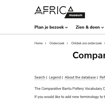
Skip
Skip
to
to
main
search
content
Plan je bezoek
Zien & doen
Breadcrumb
Home
Onderzoek
Ontdek ons onderzoek
Compar
Search
|
Legend
|
About the database
|
Ref
The Comparative Bantu Pottery Vocabulary 
If you would like to add new terminology to t