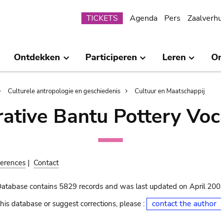
Submenu
TICKETS
Agenda
Pers
Zaalverh
Ontdekken
Participeren
Leren
O
Culturele antropologie en geschiedenis
Cultuur en Maatschappij
ative Bantu Pottery Voc
erences
|
Contact
Database contains 5829 records and was last updated on April 20
contact the author
his database or suggest corrections, please :