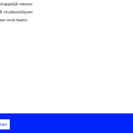
happelijk nieuws
& studieverblijven
eer onze teams
kies