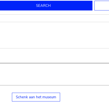
to mould pottery
press; squeeze; knead
pot sp.; jar; jug
pottery clay
potter
cooking-pot
bowl, plate
jug
place or thing for eating
jug
soil, clay, mud
plate, bowl
potsherd
cooking-pot
Schenk aan het museum
small cooking-pot