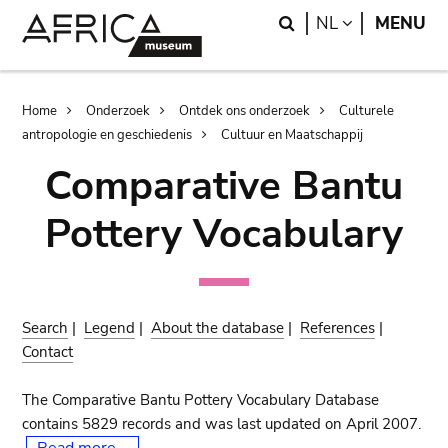
Skip
Skip
Search
LANGUAGE
NL
MENU
to
to
main
search
content
Breadcrumb
Home
Onderzoek
Ontdek ons onderzoek
Culturele
antropologie en geschiedenis
Cultuur en Maatschappij
Comparative Bantu
Pottery Vocabulary
Search
|
Legend
|
About the database
|
References
|
Contact
The Comparative Bantu Pottery Vocabulary Database
contains 5829 records and was last updated on April 2007.