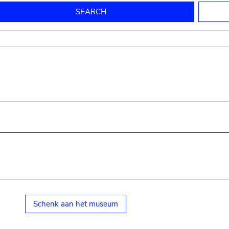
to mould pottery
press; squeeze; knead
pot sp.; jar; jug
pottery clay
potter
cooking-pot
bowl, plate
jug
place or thing for eating
jug
soil, clay, mud
plate, bowl
potsherd
cooking-pot
Schenk aan het museum
small cooking-pot