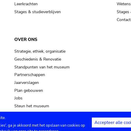
pot sp.
Leerkrachten
Wetensc
Stages & studieverblijven
Stages 
soil, earth
Contact
mud
OVER ONS
Strategie, ethiek, organisatie
Geschiedenis & Renovatie
Standpunten van het museum
Partnerschappen
Jaarverslagen
Plan gebouwen
Jobs
Steun het museum
te.
Accepteer alle coo
kies', ga je akkoord met het opslaan van cookies op