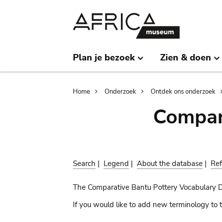
Skip
Skip
to
to
main
search
content
Plan je bezoek
Zien & doen
Breadcrumb
Home
Onderzoek
Ontdek ons onderzoek
Compar
Search
|
Legend
|
About the database
|
Ref
The Comparative Bantu Pottery Vocabulary 
If you would like to add new terminology to t