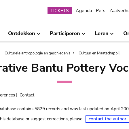
Submenu
TICKETS
Agenda
Pers
Zaalverh
Ontdekken
Participeren
Leren
O
Culturele antropologie en geschiedenis
Cultuur en Maatschappij
ative Bantu Pottery Voc
erences
|
Contact
Database contains 5829 records and was last updated on April 20
contact the author
his database or suggest corrections, please :