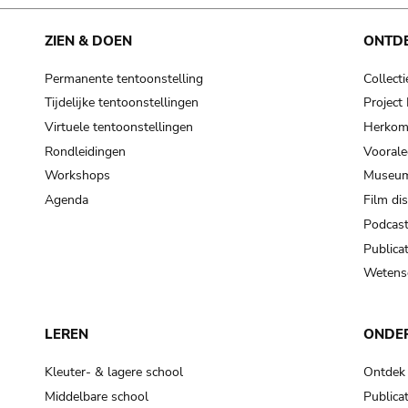
cooking-pot
frying pan
ZIEN & DOEN
ONTD
Permanente tentoonstelling
Collecti
frying pan; roaster pan
Tijdelijke tentoonstellingen
Projec
grog
Virtuele tentoonstellingen
Herkoms
cup; holllow vessel
Rondleidingen
Voorale
to make round and smooth
Workshops
Museum
smoothing tool (stone)
Agenda
Film di
Podcas
press; knead; plaster
Publicat
pottery clay
Wetensc
to plaster, to daub (walls & floor)
white clay; kaolin
LEREN
ONDE
cooking-pot
cooking-pot
Kleuter- & lagere school
Ontdek
jar; mud?
Middelbare school
Publicat