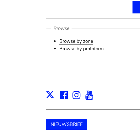
Browse
Browse by zone
Browse by protoform
Facebook
Instagram
Youtube
Print
X
NIEUWSBRIEF