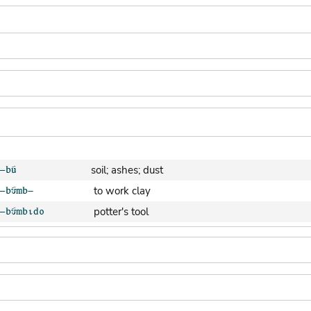
soil; ashes; dust
to work clay
potter's tool
clay pot (generic)
jar; calabash
clay soil
cooking-pot