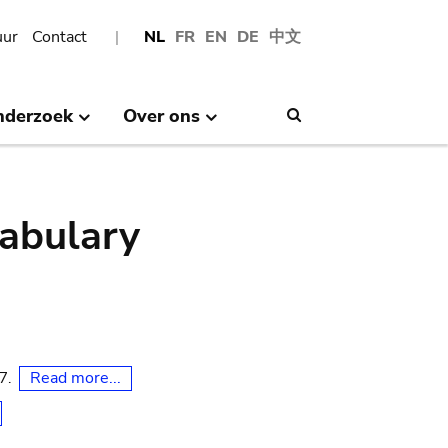
uur
Contact
NL
FR
EN
DE
中文
nderzoek
Over ons
Search
abulary
Read more...
07.