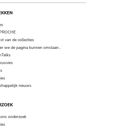
EKKEN
es
t PROCHE
t van de collecties
er we de pagina kunnen omslaan…
Talks
scussies
ts
ies
happelijk nieuws
RZOEK
 ons onderzoek
ies