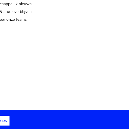
happelijk nieuws
& studieverblijven
eer onze teams
kies