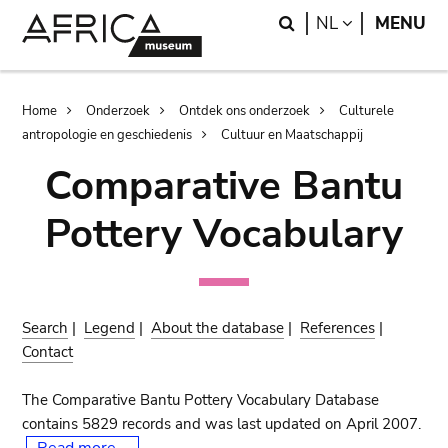
Skip
Skip
Search
LANGUAGE
NL
MENU
to
to
main
search
content
Breadcrumb
Home
Onderzoek
Ontdek ons onderzoek
Culturele
antropologie en geschiedenis
Cultuur en Maatschappij
Comparative Bantu
Pottery Vocabulary
Search
|
Legend
|
About the database
|
References
|
Contact
The Comparative Bantu Pottery Vocabulary Database
contains 5829 records and was last updated on April 2007.