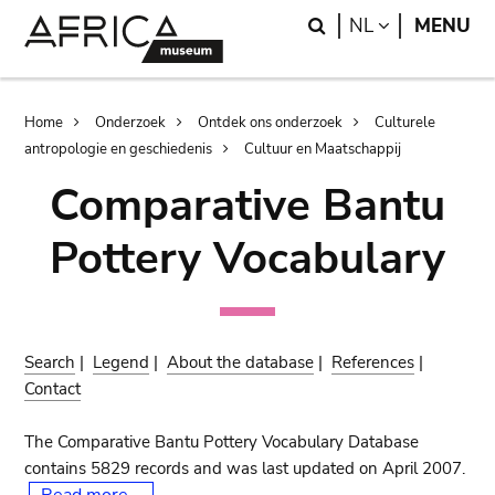
Skip
Skip
Search
LANGUAGE
NL
MENU
to
to
main
search
content
Breadcrumb
Home
Onderzoek
Ontdek ons onderzoek
Culturele
antropologie en geschiedenis
Cultuur en Maatschappij
Comparative Bantu
Pottery Vocabulary
Search
|
Legend
|
About the database
|
References
|
Contact
The Comparative Bantu Pottery Vocabulary Database
contains 5829 records and was last updated on April 2007.