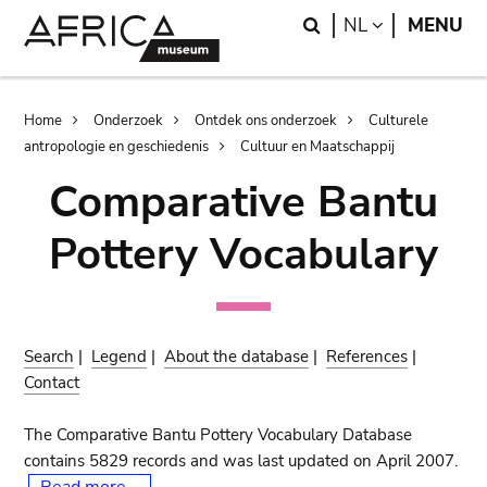
Skip
Skip
Search
LANGUAGE
NL
MENU
to
to
main
search
content
Breadcrumb
Home
Onderzoek
Ontdek ons onderzoek
Culturele
antropologie en geschiedenis
Cultuur en Maatschappij
Comparative Bantu
Pottery Vocabulary
Search
|
Legend
|
About the database
|
References
|
Contact
The Comparative Bantu Pottery Vocabulary Database
contains 5829 records and was last updated on April 2007.