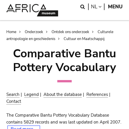
Skip
Skip
Search
LANGUAGE
NL
MENU
to
to
main
search
content
Breadcrumb
Home
Onderzoek
Ontdek ons onderzoek
Culturele
antropologie en geschiedenis
Cultuur en Maatschappij
Comparative Bantu
Pottery Vocabulary
Search
|
Legend
|
About the database
|
References
|
Contact
The Comparative Bantu Pottery Vocabulary Database
contains 5829 records and was last updated on April 2007.