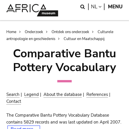
Skip
Skip
Search
LANGUAGE
NL
MENU
to
to
main
search
content
Breadcrumb
Home
Onderzoek
Ontdek ons onderzoek
Culturele
antropologie en geschiedenis
Cultuur en Maatschappij
Comparative Bantu
Pottery Vocabulary
Search
|
Legend
|
About the database
|
References
|
Contact
The Comparative Bantu Pottery Vocabulary Database
contains 5829 records and was last updated on April 2007.