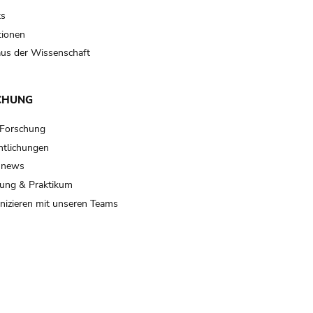
ts
tionen
us der Wissenschaft
CHUNG
 Forschung
ntlichungen
 news
ung & Praktikum
izieren mit unseren Teams