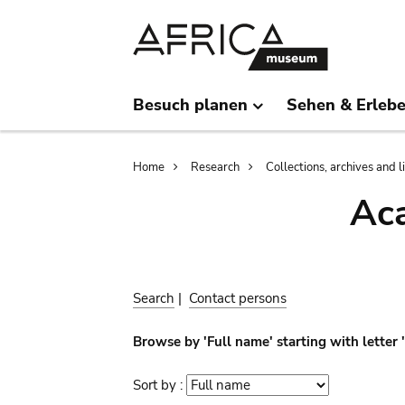
Skip
Skip
to
to
main
search
content
Besuch planen
Sehen & Erleb
Breadcrumb
Home
Research
Collections, archives and l
Aca
Search
|
Contact persons
Browse by 'Full name' starting with letter 
Sort by :
Sort