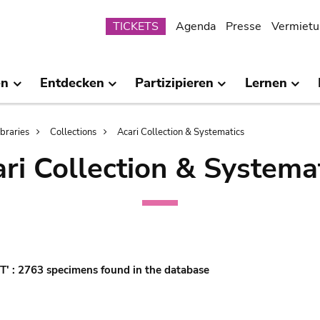
Submenu
TICKETS
Agenda
Presse
Vermietu
en
Entdecken
Partizipieren
Lernen
ibraries
Collections
Acari Collection & Systematics
ri Collection & Systema
'T' : 2763 specimens found in the database