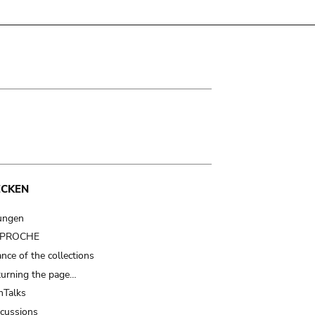
ECKEN
ungen
t PROCHE
nce of the collections
turning the page…
Talks
scussions