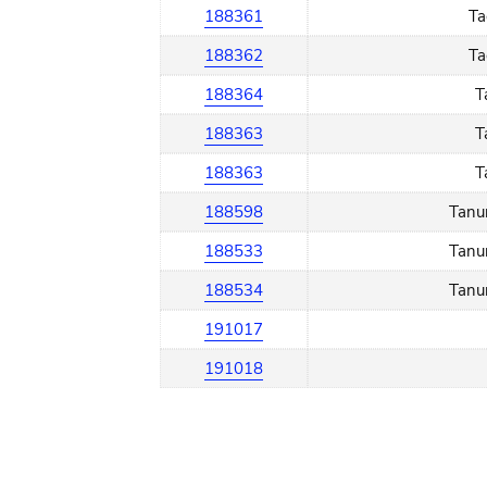
188361
Ta
188362
Ta
188364
T
188363
T
188363
T
188598
Tanur
188533
Tanur
188534
Tanur
191017
191018