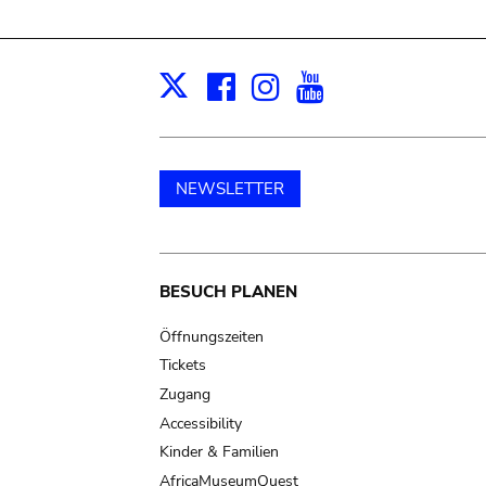
Facebook
Instagram
Youtube
Print
X
NEWSLETTER
Main
BESUCH PLANEN
navigation
Öffnungszeiten
Tickets
Zugang
Accessibility
Kinder & Familien
AfricaMuseumQuest