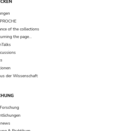
ECKEN
ungen
t PROCHE
nce of the collections
turning the page…
Talks
scussions
ts
tionen
us der Wissenschaft
CHUNG
 Forschung
ntlichungen
 news
ung & Praktikum