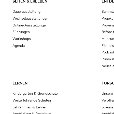
SEHEN & ERLEBEN
ENTD
Dauerausstellung
Samml
Wechselausstellungen
Projek
Online-Ausstellungen
Provena
Führungen
Before 
Workshops
Museum
Agenda
Film di
Podcas
Publika
Neues a
LERNEN
FORS
Kindergarten & Grundschulen
Unsere
Weiterführende Schulen
Veröffe
Lehrerinnen & Lehrer
Science
Ausbildung & Praktikum
Ausbild