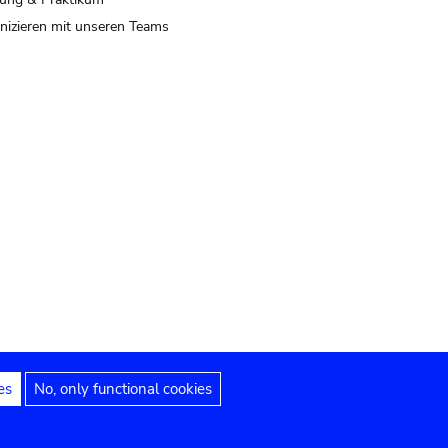
izieren mit unseren Teams
es
No, only functional cookies
 Hinweise
Erklärung zur Barrierefreiheit