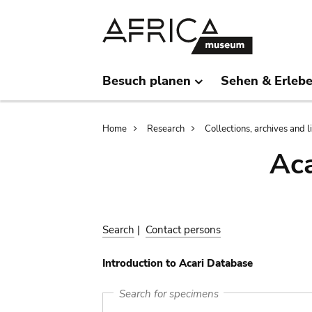
Skip
Skip
to
to
main
search
content
Besuch planen
Sehen & Erleb
Breadcrumb
Home
Research
Collections, archives and l
Aca
Search
|
Contact persons
Introduction to Acari Database
Search for specimens