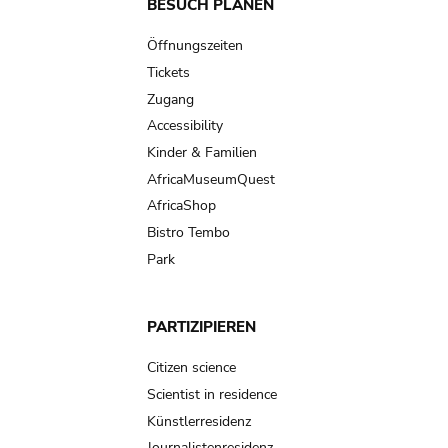
Main
BESUCH PLANEN
navigation
Öffnungszeiten
Tickets
Zugang
Accessibility
Kinder & Familien
AfricaMuseumQuest
AfricaShop
Bistro Tembo
Park
PARTIZIPIEREN
Citizen science
Scientist in residence
Künstlerresidenz
Journalistenresidenz