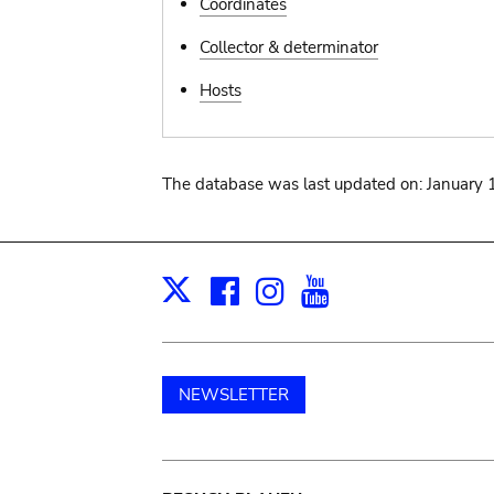
Coordinates
Collector & determinator
Hosts
The database was last updated on: January 
Facebook
Instagram
Youtube
Print
X
NEWSLETTER