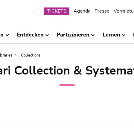
Submenu
TICKETS
Agenda
Presse
Vermietu
en
Entdecken
Partizipieren
Lernen
ibraries
Collections
ri Collection & Systema