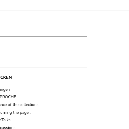
ECKEN
ungen
t PROCHE
nce of the collections
turning the page…
Talks
scussions