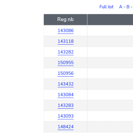
order
Full list
A
-
B
Reg nb
143086
143118
143282
150955
150956
143432
143084
143283
143093
148424