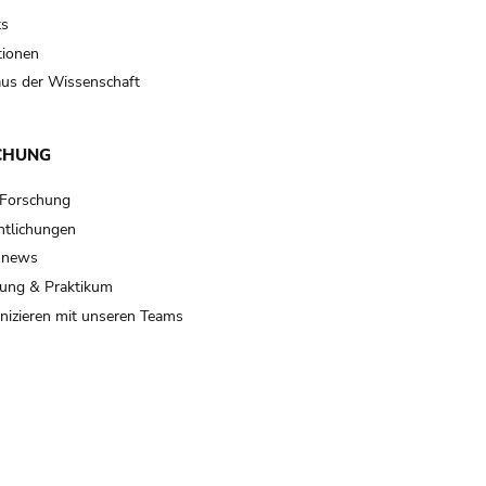
ts
tionen
us der Wissenschaft
CHUNG
 Forschung
ntlichungen
 news
ung & Praktikum
izieren mit unseren Teams