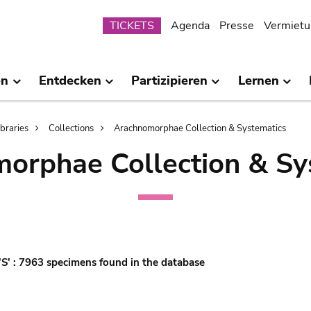
Submenu
TICKETS
Agenda
Presse
Vermietu
en
Entdecken
Partizipieren
Lernen
ibraries
Collections
Arachnomorphae Collection & Systematics
orphae Collection & Sy
 'S' : 7963 specimens found in the database