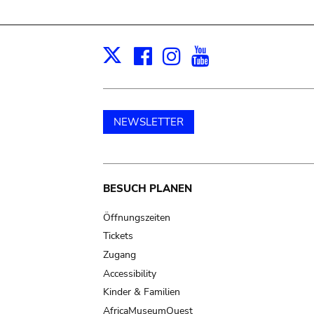
Facebook
Instagram
Youtube
Print
X
NEWSLETTER
Main
BESUCH PLANEN
navigation
Öffnungszeiten
Tickets
Zugang
Accessibility
Kinder & Familien
AfricaMuseumQuest