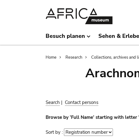
Skip
Skip
to
to
main
search
content
Besuch planen
Sehen & Erleb
Breadcrumb
Home
Research
Collections, archives and l
Arachnom
Search
|
Contact persons
Browse by 'Full Name' starting with letter
Sort by :
Sort