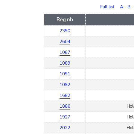
order
Full list
A
-
B
Reg nb
2390
2604
1087
1089
1091
1092
1682
1886
Hol
1927
Hol
2022
Hol