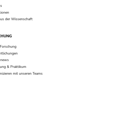
ts
tionen
us der Wissenschaft
CHUNG
 Forschung
ntlichungen
 news
ung & Praktikum
izieren mit unseren Teams