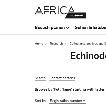
Skip
Skip
to
to
main
search
content
Besuch planen
Sehen & Erleb
Breadcrumb
Home
Research
Collections, archives and l
Echinod
Search
|
Contact persons
Browse by 'Full Name' starting with letter
Sort by :
Sort