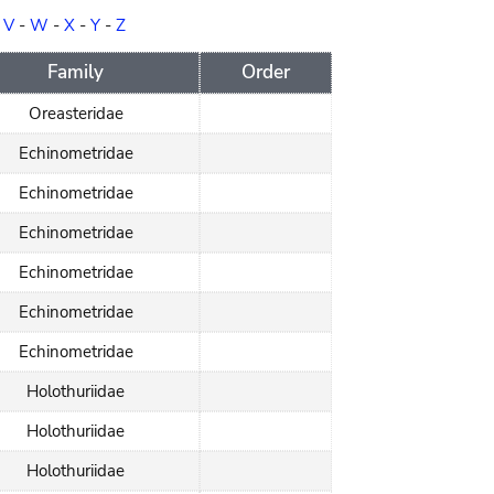
-
V
-
W
-
X
-
Y
-
Z
Family
Order
Oreasteridae
Echinometridae
Echinometridae
Echinometridae
Echinometridae
Echinometridae
Echinometridae
Holothuriidae
Holothuriidae
Holothuriidae