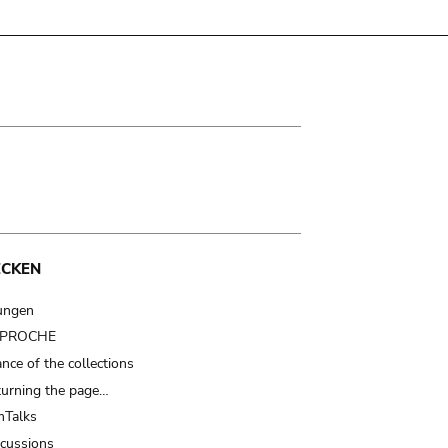
ECKEN
ungen
t PROCHE
nce of the collections
turning the page…
Talks
scussions