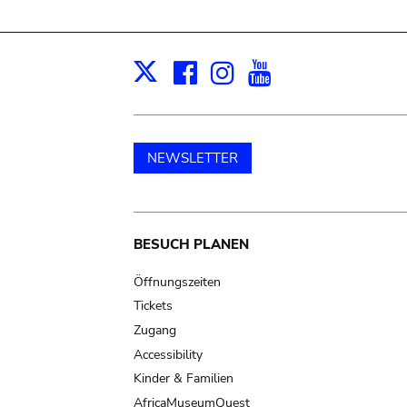
Facebook
Instagram
Youtube
Print
X
NEWSLETTER
Main
BESUCH PLANEN
navigation
Öffnungszeiten
Tickets
Zugang
Accessibility
Kinder & Familien
AfricaMuseumQuest