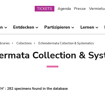
Submenu
TICKETS
Agenda
Presse
Vermietu
en
Entdecken
Partizipieren
Lernen
ibraries
Collections
Echinodermata Collection & Systematics
ermata Collection & Sys
 'H' : 282 specimens found in the database