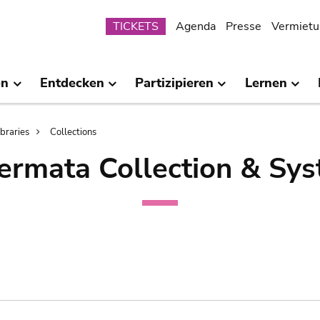
Submenu
TICKETS
Agenda
Presse
Vermietu
en
Entdecken
Partizipieren
Lernen
ibraries
Collections
ermata Collection & Sys