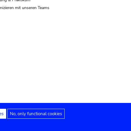
izieren mit unseren Teams
es
No, only functional cookies
 Hinweise
Erklärung zur Barrierefreiheit