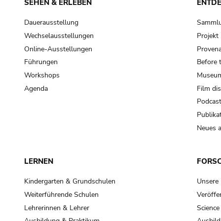
SEHEN & ERLEBEN
ENTD
Dauerausstellung
Samml
Wechselausstellungen
Projek
Online-Ausstellungen
Provena
Führungen
Before 
Workshops
Museum
Agenda
Film di
Podcas
Publika
Neues a
LERNEN
FORS
Kindergarten & Grundschulen
Unsere
Weiterführende Schulen
Veröffe
Lehrerinnen & Lehrer
Science
Ausbildung & Praktikum
Ausbild