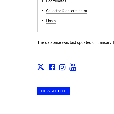
Coordinates
Collector & determinator
Hosts
The database was last updated on: January 
Facebook
Instagram
Youtube
Print
X
NEWSLETTER