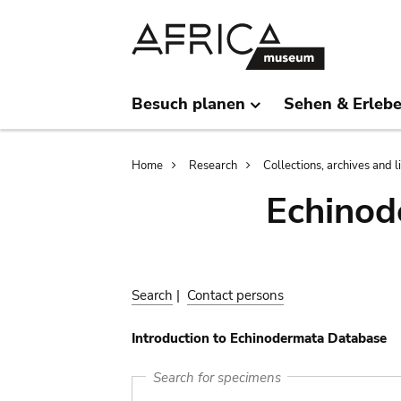
Skip
Skip
to
to
main
search
content
Besuch planen
Sehen & Erleb
Breadcrumb
Home
Research
Collections, archives and l
Echinod
Search
|
Contact persons
Introduction to Echinodermata Database
Search for specimens