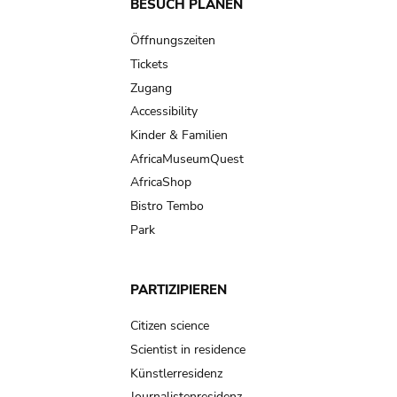
Main
BESUCH PLANEN
navigation
Öffnungszeiten
Tickets
Zugang
Accessibility
Kinder & Familien
AfricaMuseumQuest
AfricaShop
Bistro Tembo
Park
PARTIZIPIEREN
Citizen science
Scientist in residence
Künstlerresidenz
Journalistenresidenz