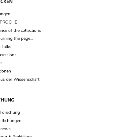
ECKEN
ungen
t PROCHE
nce of the collections
turning the page…
Talks
scussions
ts
tionen
us der Wissenschaft
CHUNG
 Forschung
ntlichungen
 news
ung & Praktikum