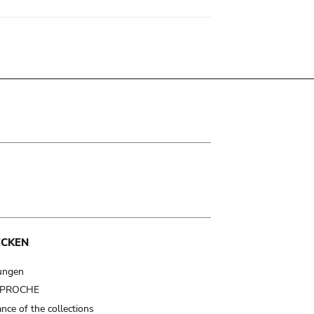
ECKEN
ungen
t PROCHE
nce of the collections