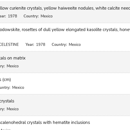
ow curienite crystals, yellow haiweeite nodules, white calcite nee
ear:
1978
Country:
Mexico
dowskite, rosettes of dull yellow elongated kasolite crystals, hone
CELESTINE
Year:
1978
Country:
Mexico
als on matrix
ry:
Mexico
s (cm)
untry:
Mexico
crystals
ry:
Mexico
scalenohedral crystals with hematite inclusions