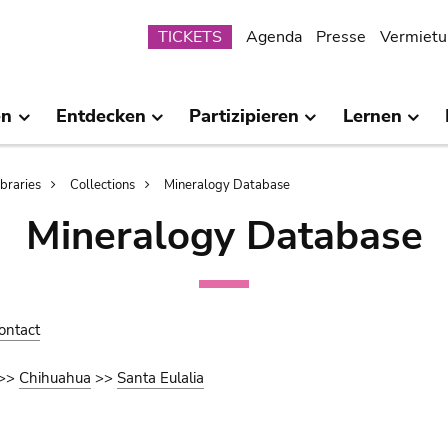
Submenu
TICKETS
Agenda
Presse
Vermietu
en
Entdecken
Partizipieren
Lernen
ibraries
Collections
Mineralogy Database
Mineralogy Database
ontact
>>
Chihuahua
>>
Santa Eulalia