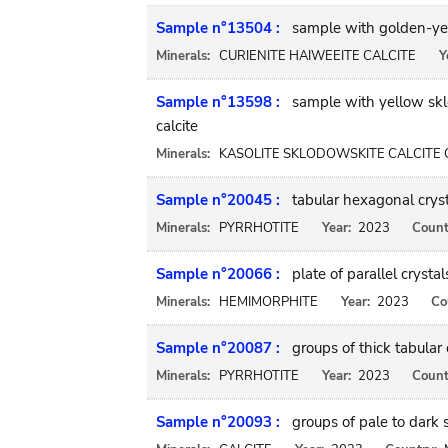
Sample n°13504 :
sample with golden-yell
Minerals:
CURIENITE HAIWEEITE CALCITE
Y
Sample n°13598 :
sample with yellow sklo
calcite
Minerals:
KASOLITE SKLODOWSKITE CALCITE 
Sample n°20045 :
tabular hexagonal cryst
Minerals:
PYRRHOTITE
Year:
2023
Count
Sample n°20066 :
plate of parallel crystal
Minerals:
HEMIMORPHITE
Year:
2023
Co
Sample n°20087 :
groups of thick tabular 
Minerals:
PYRRHOTITE
Year:
2023
Count
Sample n°20093 :
groups of pale to dark 