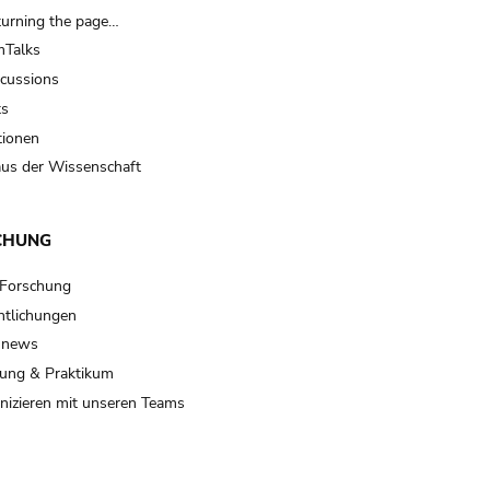
turning the page…
Talks
scussions
ts
tionen
us der Wissenschaft
CHUNG
 Forschung
ntlichungen
 news
ung & Praktikum
izieren mit unseren Teams