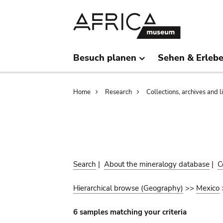
Skip
Skip
to
to
main
search
content
Besuch planen
Sehen & Erleb
Breadcrumb
Home
Research
Collections, archives and l
Search
|
About the mineralogy database
|
C
Hierarchical browse (Geography)
>>
Mexico
6 samples matching your criteria