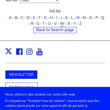
Sort by :
Sort
order
full list
A
-
B
-
C
-
D
-
E
-
F
-
G
-
H
-
I
-
J
-
K
-
L
-
M
-
N
-
O
-
P
-
Q
-
R
-
S
-
T
-
U
-
V
-
W
-
X
-
Y
-
Z
Back to Search page
Facebook
Instagram
Youtube
Print
X
NEWSLETTER
Soutenez-nous
Nous utilisons des cookies sur notre site web.
En cliquant sur "Accepter tous les cookies", vous acceptez que des
cookies soient placés sur votre appareil afin de garantir la