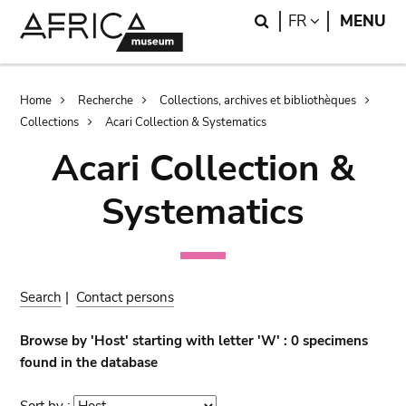
Skip
Skip
Search
LANGUAGE
FR
MENU
to
to
main
search
content
Breadcrumb
Home
Recherche
Collections, archives et bibliothèques
Collections
Acari Collection & Systematics
Acari Collection &
Systematics
Search
|
Contact persons
Browse by 'Host' starting with letter 'W' : 0 specimens
found in the database