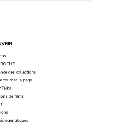
UVRIR
ions
 PROCHE
nce des collections
e tourner la page…
Talks
ions de films
ts
tions
és scientifiques