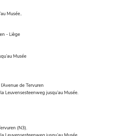
’au Musée..
en - Liège
squ’au Musée
r l’Avenue de Tervuren
r la Leuvensesteenweg jusqu’au Musée.
ervuren (N3).
r la Leuvensesteenweg jusqu’au Musée.