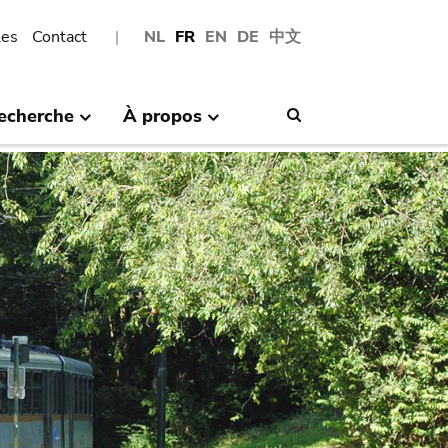
les
Contact
NL
FR
EN
DE
中文
echerche
À propos
Search