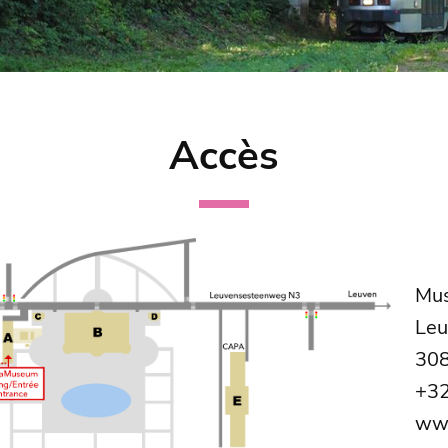
Accès
Mus
Leu
308
+3
ww