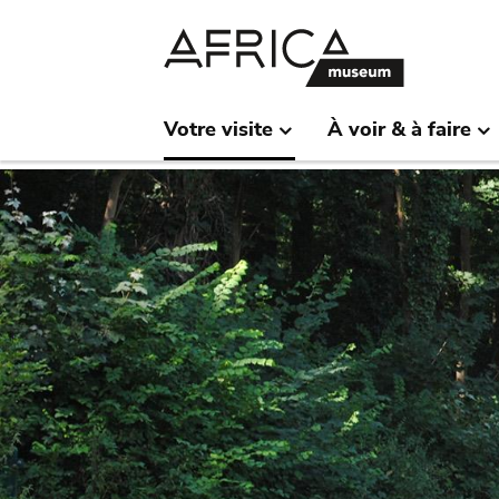
Skip
Skip
to
to
main
search
content
Votre visite
À voir & à faire