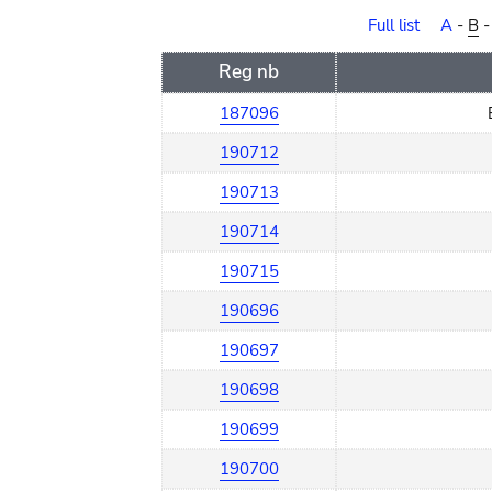
order
Full list
A
-
B
Reg nb
187096
190712
190713
190714
190715
190696
190697
190698
190699
190700