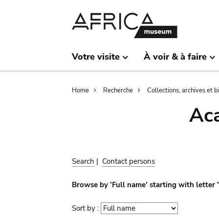
Skip
Skip
to
to
main
search
content
Votre visite
À voir & à faire
Breadcrumb
Home
Recherche
Collections, archives et 
Aca
Search
|
Contact persons
Browse by 'Full name' starting with letter 
Sort by :
Sort