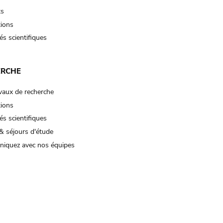
ts
tions
és scientifiques
ERCHE
vaux de recherche
tions
és scientifiques
& séjours d'étude
iquez avec nos équipes