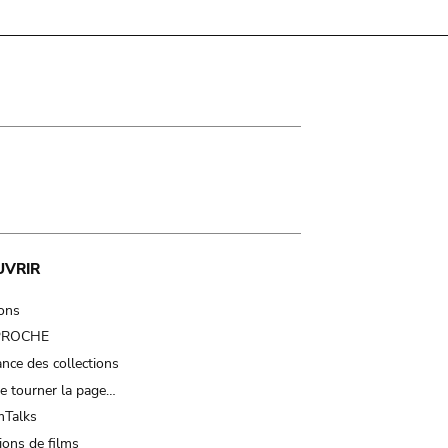
UVRIR
ions
 PROCHE
nce des collections
e tourner la page…
Talks
ions de films