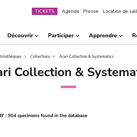
Submenu
TICKETS
Agenda
Presse
Location de sal
Découvrir
Participer
Apprendre
R
bibliothèques
Collections
Acari Collection & Systematics
ri Collection & Systema
'B' : 904 specimens found in the database