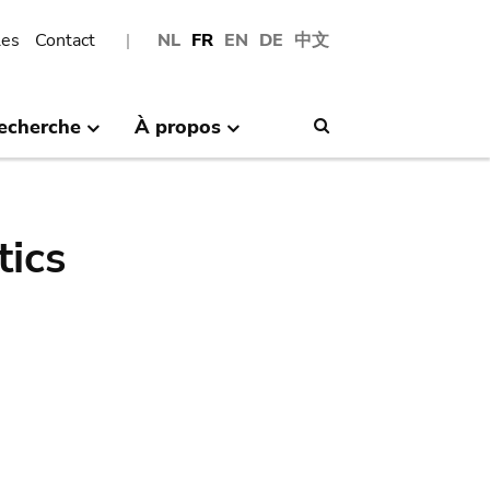
les
Contact
NL
FR
EN
DE
中文
echerche
À propos
Search
tics