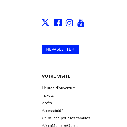
Facebook
Instagram
Youtube
Print
X
NEWSLETTER
Main
VOTRE VISITE
navigation
Heures d'ouverture
Tickets
Accès
Accessibilité
Un musée pour les familles
AfricaMuseumQuest