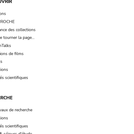
UVRIR
ions
 PROCHE
nce des collections
e tourner la page…
Talks
ions de films
ts
tions
és scientifiques
ERCHE
vaux de recherche
tions
és scientifiques
& séjours d'étude