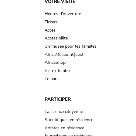
Main
VOTRE VISITE
navigation
Heures d'ouverture
Tickets
Accès
Accessibilité
Un musée pour les familles
AfricaMuseumQuest
AfricaShop
Bistro Tembo
Le parc
PARTICIPER
La science citoyenne
Scientifiques en résidence
Artistes en résidence
Journalistes en résidence