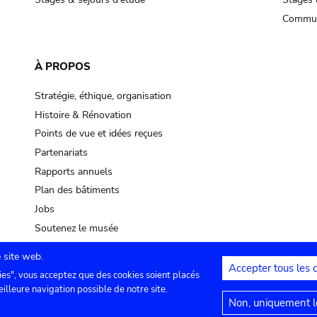
Commun
À PROPOS
Stratégie, éthique, organisation
Histoire & Rénovation
Points de vue et idées reçues
Partenariats
Rapports annuels
Plan des bâtiments
Jobs
Soutenez le musée
 site web.
Accepter tous les 
ies", vous acceptez que des cookies soient placés
lles
Contact
Paramètres de confidentialité
Mention
eilleure navigation possible de notre site.
Non, uniquement le