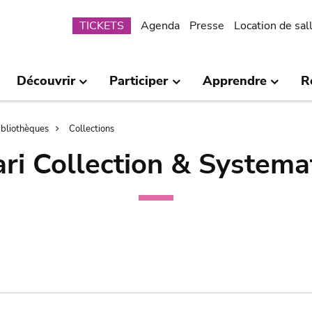
Submenu
TICKETS
Agenda
Presse
Location de sal
Découvrir
Participer
Apprendre
R
bibliothèques
Collections
ri Collection & Systema