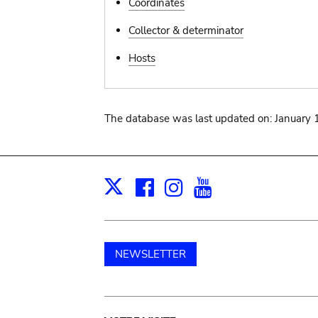
Coordinates
Collector & determinator
Hosts
The database was last updated on: January 
Facebook
Instagram
Youtube
Print
X
NEWSLETTER