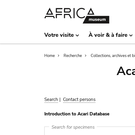
Skip
Skip
to
to
main
search
content
Votre visite
À voir & à faire
Breadcrumb
Home
Recherche
Collections, archives et 
Aca
Search
|
Contact persons
Introduction to Acari Database
Search for specimens