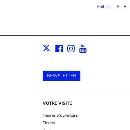
order
Full list
A
-
B
Facebook
Instagram
Youtube
Print
X
NEWSLETTER
Main
VOTRE VISITE
navigation
Heures d'ouverture
Tickets