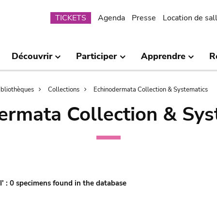
Submenu
TICKETS
Agenda
Presse
Location de sal
Découvrir
Participer
Apprendre
R
bibliothèques
Collections
Echinodermata Collection & Systematics
ermata Collection & Sys
'I' : 0 specimens found in the database