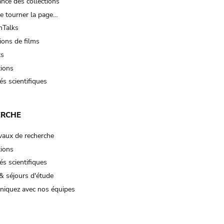
nce des collections
e tourner la page…
Talks
ions de films
ts
tions
és scientifiques
ERCHE
vaux de recherche
tions
és scientifiques
& séjours d'étude
iquez avec nos équipes