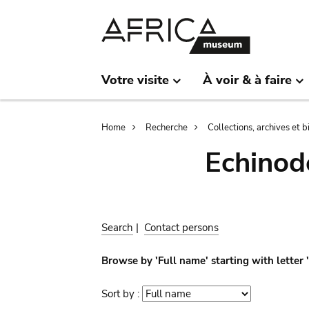
Skip
Skip
to
to
main
search
content
Votre visite
À voir & à faire
Breadcrumb
Home
Recherche
Collections, archives et 
Echinod
Search
|
Contact persons
Browse by 'Full name' starting with letter 
Sort by :
Sort