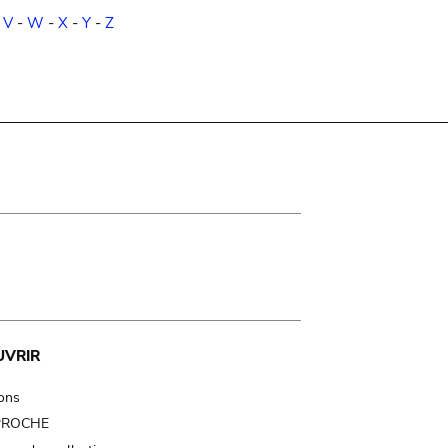
-
V
-
W
-
X
-
Y
-
Z
UVRIR
ions
 PROCHE