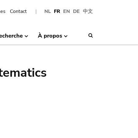
les
Contact
NL
FR
EN
DE
中文
echerche
À propos
Search
tematics