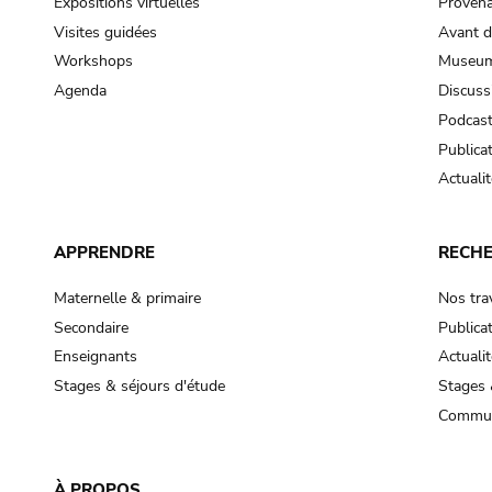
Expositions virtuelles
Provena
Visites guidées
Avant d
Workshops
Museum
Agenda
Discuss
Podcas
Publica
Actualit
APPRENDRE
RECH
Maternelle & primaire
Nos tra
Secondaire
Publica
Enseignants
Actualit
Stages & séjours d'étude
Stages 
Commun
À PROPOS