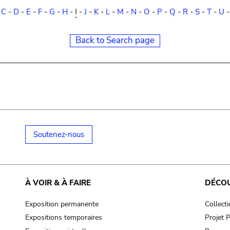
-
C
-
D
-
E
-
F
-
G
-
H
-
I
-
J
-
K
-
L
-
M
-
N
-
O
-
P
-
Q
-
R
-
S
-
T
-
U
Back to Search page
Soutenez-nous
À VOIR & À FAIRE
DÉCO
Exposition permanente
Collect
Expositions temporaires
Projet