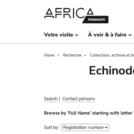
Skip
Skip
to
to
main
search
content
Votre visite
À voir & à faire
Breadcrumb
Home
Recherche
Collections, archives et 
Echinod
Search
|
Contact persons
Browse by 'Full Name' starting with letter 
Sort by :
Sort