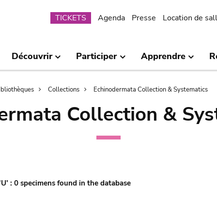
Submenu
TICKETS
Agenda
Presse
Location de sal
Découvrir
Participer
Apprendre
R
bibliothèques
Collections
Echinodermata Collection & Systematics
ermata Collection & Sys
'U' : 0 specimens found in the database