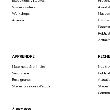
Expositions virtuelles
Provena
Visites guidées
Avant d
Workshops
Museum
Agenda
Discuss
Podcas
Publica
Actualit
APPRENDRE
RECH
Maternelle & primaire
Nos tra
Secondaire
Publica
Enseignants
Actualit
Stages & séjours d'étude
Stages 
Commun
À PROPOS