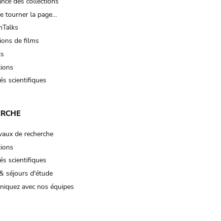
nce des collections
e tourner la page…
Talks
ions de films
ts
tions
és scientifiques
ERCHE
vaux de recherche
tions
és scientifiques
& séjours d'étude
iquez avec nos équipes