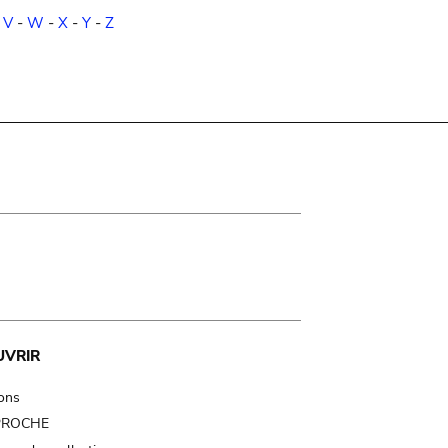
-
V
-
W
-
X
-
Y
-
Z
UVRIR
ions
 PROCHE