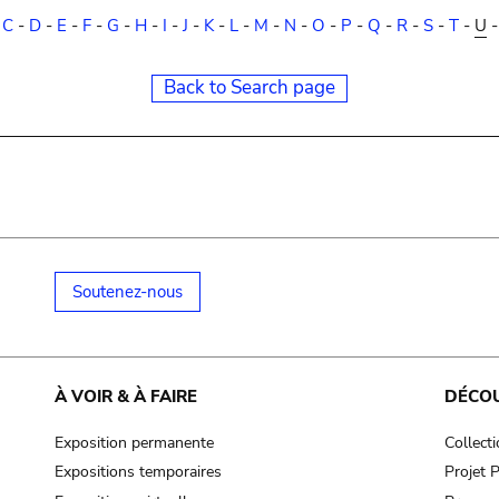
-
C
-
D
-
E
-
F
-
G
-
H
-
I
-
J
-
K
-
L
-
M
-
N
-
O
-
P
-
Q
-
R
-
S
-
T
-
U
Back to Search page
Soutenez-nous
À VOIR & À FAIRE
DÉCO
Exposition permanente
Collect
Expositions temporaires
Projet