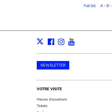
order
Full list
A
-
B
Facebook
Instagram
Youtube
Print
X
NEWSLETTER
Main
VOTRE VISITE
navigation
Heures d'ouverture
Tickets