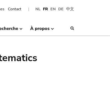
les
Contact
NL
FR
EN
DE
中文
echerche
À propos
Search
tematics