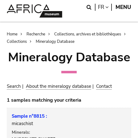
Skip
Skip
Search
LANGUAGE
FR
MENU
to
to
main
search
content
Breadcrumb
Home
Recherche
Collections, archives et bibliothèques
Collections
Mineralogy Database
Mineralogy Database
Search
|
About the mineralogy database
|
Contact
1 samples matching your criteria
Sample n°8815 :
micaschist
Minerals: