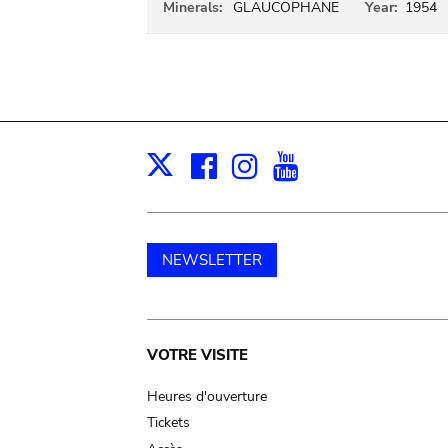
Minerals:
GLAUCOPHANE
Year:
1954
Facebook
Instagram
Youtube
Print
X
NEWSLETTER
Main
VOTRE VISITE
navigation
Heures d'ouverture
Tickets