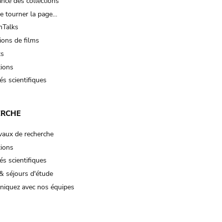
nce des collections
e tourner la page…
Talks
ions de films
ts
tions
és scientifiques
ERCHE
vaux de recherche
tions
és scientifiques
& séjours d'étude
iquez avec nos équipes