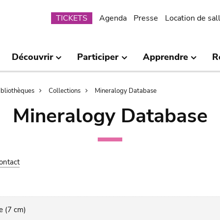
Submenu
TICKETS
Agenda
Presse
Location de sal
Découvrir
Participer
Apprendre
R
bibliothèques
Collections
Mineralogy Database
Mineralogy Database
ontact
e (7 cm)