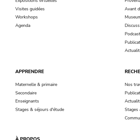
Expositions virtuelles
Provena
Visites guidées
Avant d
Workshops
Museum
Agenda
Discuss
Podcas
Publica
Actualit
APPRENDRE
RECH
Maternelle & primaire
Nos tra
Secondaire
Publica
Enseignants
Actualit
Stages & séjours d'étude
Stages 
Commun
À PROPOS