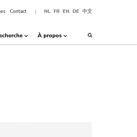
les
Contact
NL
FR
EN
DE
中文
echerche
À propos
Search