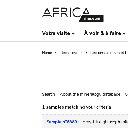
Skip
Skip
to
to
main
search
content
Votre visite
À voir & à faire
Breadcrumb
Home
Recherche
Collections, archives et 
Search
|
About the mineralogy database
|
C
1 samples matching your criteria
Sample n°6889 :
grey-blue glaucophanit