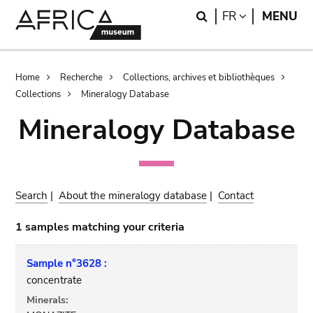
Skip
Skip
Search
LANGUAGE
FR
MENU
to
to
main
search
content
Breadcrumb
Home
Recherche
Collections, archives et bibliothèques
Collections
Mineralogy Database
Mineralogy Database
Search
|
About the mineralogy database
|
Contact
1 samples matching your criteria
Sample n°3628 :
concentrate
Minerals: