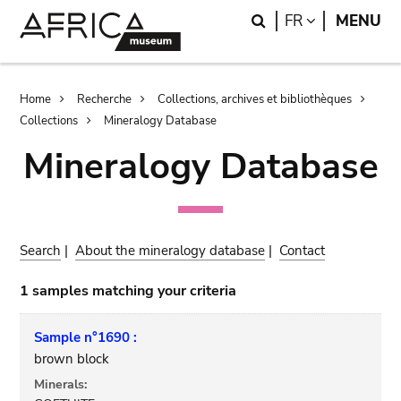
Skip
Skip
Search
LANGUAGE
FR
MENU
to
to
main
search
content
Breadcrumb
Home
Recherche
Collections, archives et bibliothèques
Collections
Mineralogy Database
Mineralogy Database
Search
|
About the mineralogy database
|
Contact
1 samples matching your criteria
Sample n°1690 :
brown block
Minerals: