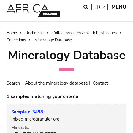
Skip
Skip
Search
LANGUAGE
FR
MENU
to
to
main
search
content
Breadcrumb
Home
Recherche
Collections, archives et bibliothèques
Collections
Mineralogy Database
Mineralogy Database
Search
|
About the mineralogy database
|
Contact
1 samples matching your criteria
Sample n°3498 :
mixed microgranular ore
Minerals: