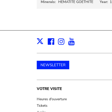
Minerals:
HEMATITE GOETHITE
Year:
1
Facebook
Instagram
Youtube
Print
X
NEWSLETTER
Main
VOTRE VISITE
navigation
Heures d'ouverture
Tickets