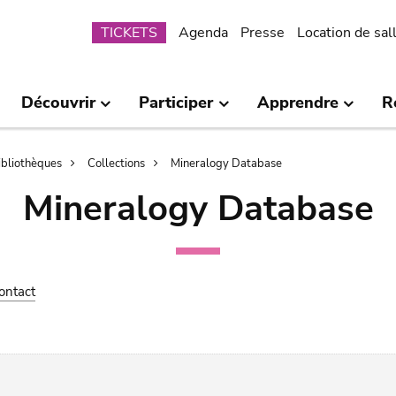
Submenu
TICKETS
Agenda
Presse
Location de sal
Découvrir
Participer
Apprendre
R
bibliothèques
Collections
Mineralogy Database
Mineralogy Database
ontact