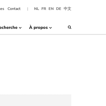
les
Contact
NL
FR
EN
DE
中文
echerche
À propos
Search