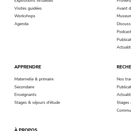
Expositions virtuelles
Provena
Visites guidées
Avant d
Workshops
Museum
Agenda
Discuss
Podcas
Publica
Actualit
APPRENDRE
RECH
Maternelle & primaire
Nos tra
Secondaire
Publica
Enseignants
Actualit
Stages & séjours d'étude
Stages 
Commun
À PROPOS