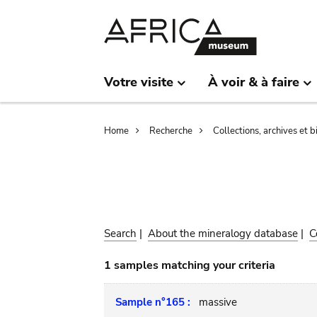
Skip
Skip
to
to
main
search
content
Votre visite
À voir & à faire
Breadcrumb
Home
Recherche
Collections, archives et 
Search
|
About the mineralogy database
|
C
1 samples matching your criteria
Sample n°165 :
massive