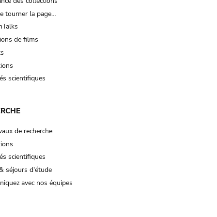
nce des collections
e tourner la page…
Talks
ions de films
ts
tions
és scientifiques
ERCHE
vaux de recherche
tions
és scientifiques
& séjours d'étude
iquez avec nos équipes