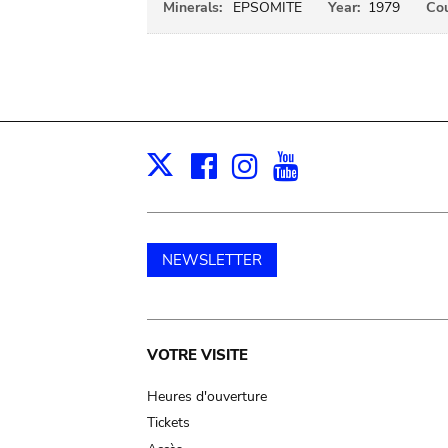
Minerals:
EPSOMITE
Year:
1979
Cou
Facebook
Instagram
Youtube
Print
X
NEWSLETTER
Main
VOTRE VISITE
navigation
Heures d'ouverture
Tickets