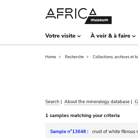
Skip
Skip
to
to
main
search
content
Votre visite
À voir & à faire
Breadcrumb
Home
Recherche
Collections, archives et 
Search
|
About the mineralogy database
|
C
1 samples matching your criteria
Sample n°13648 :
crust of white fibrous