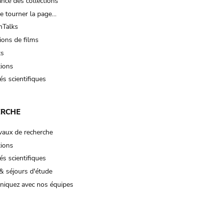
nce des collections
e tourner la page…
Talks
ions de films
ts
tions
és scientifiques
ERCHE
vaux de recherche
tions
és scientifiques
& séjours d'étude
iquez avec nos équipes