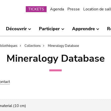
Submenu
TICKETS
Agenda
Presse
Location de sal
Découvrir
Participer
Apprendre
R
bibliothèques
Collections
Mineralogy Database
Mineralogy Database
ontact
 material (10 cm)