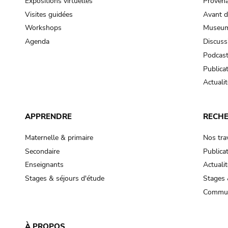
Expositions virtuelles
Provena
Visites guidées
Avant d
Workshops
Museum
Agenda
Discuss
Podcas
Publica
Actualit
APPRENDRE
RECH
Maternelle & primaire
Nos tra
Secondaire
Publica
Enseignants
Actualit
Stages & séjours d'étude
Stages 
Commun
À PROPOS