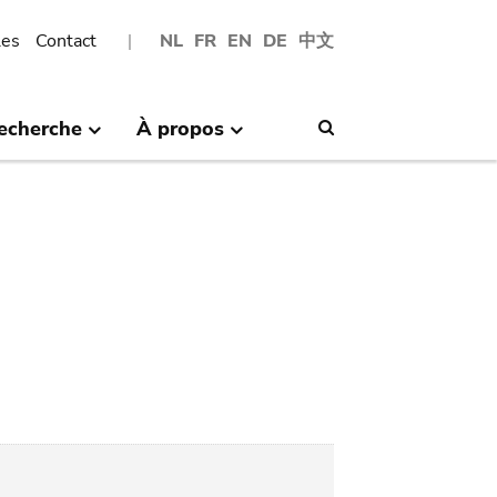
les
Contact
NL
FR
EN
DE
中文
echerche
À propos
Search