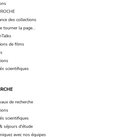
ions
 PROCHE
nce des collections
e tourner la page…
Talks
ions de films
ts
tions
és scientifiques
ERCHE
vaux de recherche
tions
és scientifiques
& séjours d'étude
iquez avec nos équipes