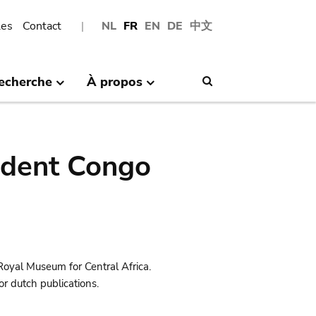
les
Contact
NL
FR
EN
DE
中文
echerche
À propos
Search
ndent Congo
Royal Museum for Central Africa.
r dutch publications.