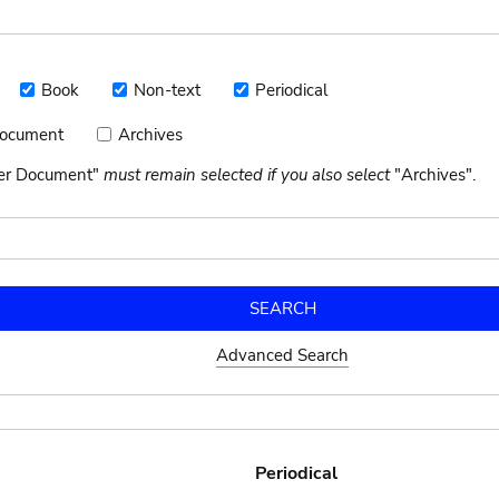
Book
Non-text
Periodical
Book
Non-
Periodical
text
Document
Archives
Archives
nt
her Document"
must remain selected if you also select
"Archives".
Advanced Search
Periodical