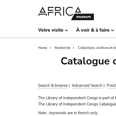
Skip
Skip
to
to
main
search
content
Votre visite
À voir & à faire
Breadcrumb
Home
Recherche
Collections, archives et 
Catalogue 
Search & browse
|
Advanced Search
|
Pract
The Library of Independent Congo is part of 
The Library of Independent Congo Catalogue c
Note : keywords are in french only.