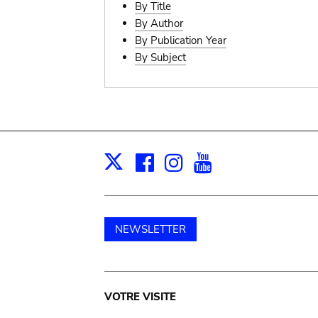
By Title
By Author
By Publication Year
By Subject
Facebook
Instagram
Youtube
Print
X
NEWSLETTER
Main
VOTRE VISITE