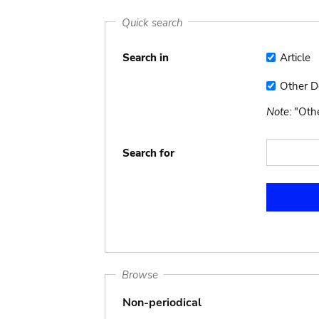
Quick search
Search in
Article
Article
Other 
Other
Docume
Note
: "Ot
Search for
Browse
Non-periodical