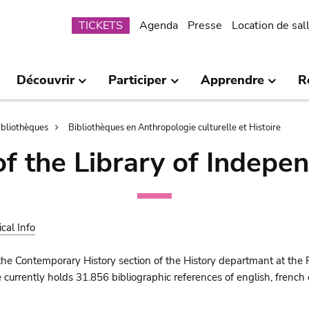
Submenu
TICKETS
Agenda
Presse
Location de sal
Découvrir
Participer
Apprendre
R
bibliothèques
Bibliothèques en Anthropologie culturelle et Histoire
of the Library of Indepe
ical Info
the Contemporary History section of the History departmant at the 
urrently holds 31.856 bibliographic references of english, french o