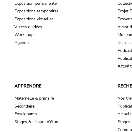
Exposition permanente
Collect
Expositions temporaires
Projet
Expositions virtuelles
Provena
Visites guidées
Avant d
Workshops
Museum
Agenda
Discuss
Podcas
Publica
Actualit
APPRENDRE
RECH
Maternelle & primaire
Nos tra
Secondaire
Publica
Enseignants
Actualit
Stages & séjours d'étude
Stages 
Commun