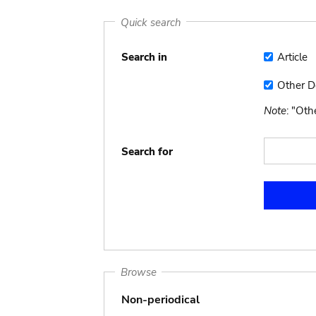
Quick search
Search in
Article
Article
Other 
Other
Docume
Note
: "Ot
Search for
Browse
Non-periodical