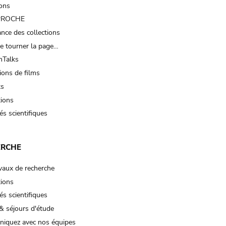
ions
 PROCHE
nce des collections
e tourner la page…
Talks
ions de films
ts
tions
és scientifiques
ERCHE
vaux de recherche
tions
és scientifiques
& séjours d'étude
iquez avec nos équipes