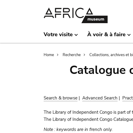
Skip
Skip
to
to
main
search
content
Votre visite
À voir & à faire
Breadcrumb
Home
Recherche
Collections, archives et 
Catalogue 
Search & browse
|
Advanced Search
|
Pract
The Library of Independent Congo is part of 
The Library of Independent Congo Catalogue c
Note : keywords are in french only.