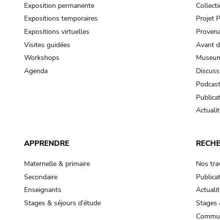
Exposition permanente
Collect
Expositions temporaires
Projet
Expositions virtuelles
Provena
Visites guidées
Avant d
Workshops
Museum
Agenda
Discuss
Podcas
Publica
Actualit
APPRENDRE
RECH
Maternelle & primaire
Nos tra
Secondaire
Publica
Enseignants
Actualit
Stages & séjours d'étude
Stages 
Commun