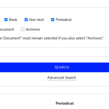
Book
Non-text
Periodical
Book
Non-
Periodical
text
Document
Archives
Archives
nt
her Document"
must remain selected if you also select
"Archives".
Advanced Search
Periodical