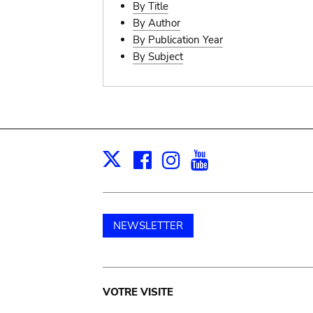
By Title
By Author
By Publication Year
By Subject
Facebook
Instagram
Youtube
Print
X
NEWSLETTER
Main
VOTRE VISITE