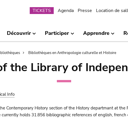
Submenu
TICKETS
Agenda
Presse
Location de sal
Découvrir
Participer
Apprendre
R
bibliothèques
Bibliothèques en Anthropologie culturelle et Histoire
of the Library of Indepe
ical Info
the Contemporary History section of the History departmant at the 
urrently holds 31.856 bibliographic references of english, french o