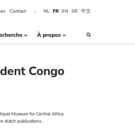
les
Contact
NL
FR
EN
DE
中文
echerche
À propos
Search
ndent Congo
Royal Museum for Central Africa.
r dutch publications.