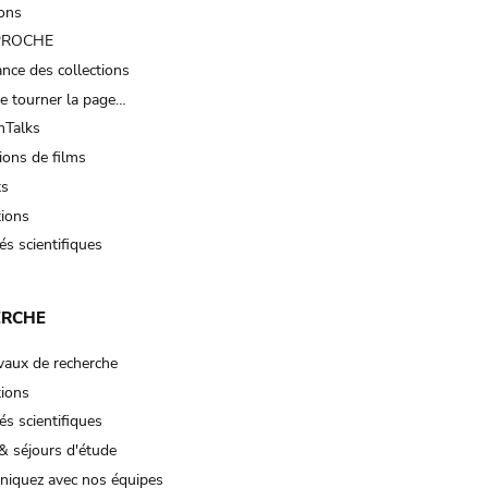
ions
 PROCHE
nce des collections
e tourner la page…
Talks
ions de films
ts
tions
és scientifiques
ERCHE
vaux de recherche
tions
és scientifiques
& séjours d'étude
iquez avec nos équipes