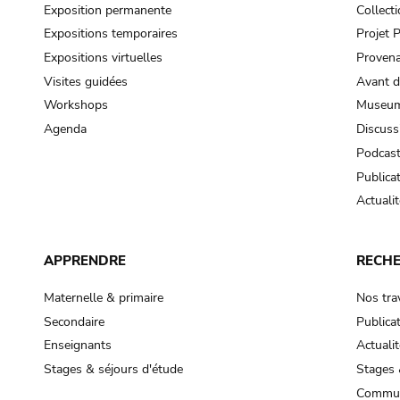
Exposition permanente
Collect
Expositions temporaires
Projet
Expositions virtuelles
Provena
Visites guidées
Avant d
Workshops
Museum
Agenda
Discuss
Podcas
Publica
Actualit
APPRENDRE
RECH
Maternelle & primaire
Nos tra
Secondaire
Publica
Enseignants
Actualit
Stages & séjours d'étude
Stages 
Commun