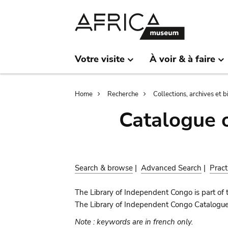
Skip
Skip
to
to
main
search
content
Votre visite
À voir & à faire
Breadcrumb
Home
Recherche
Collections, archives et 
Catalogue 
Search & browse
|
Advanced Search
|
Pract
The Library of Independent Congo is part of 
The Library of Independent Congo Catalogue c
Note : keywords are in french only.