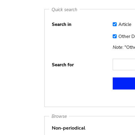
Quick search
Search in
Article
Article
Other 
Other
Docume
Note
: "Ot
Search for
Browse
Non-periodical