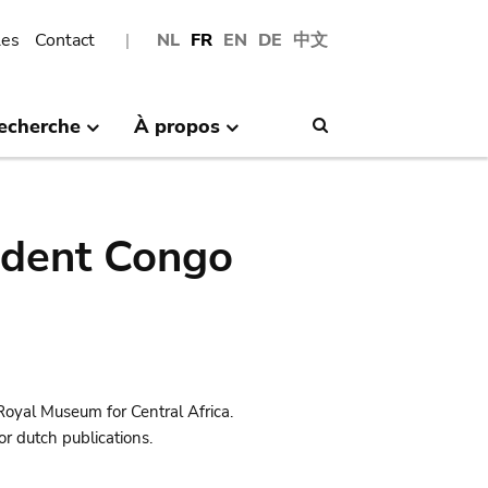
les
Contact
NL
FR
EN
DE
中文
echerche
À propos
Search
ndent Congo
Royal Museum for Central Africa.
r dutch publications.