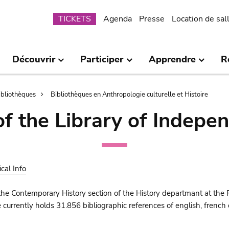
Submenu
TICKETS
Agenda
Presse
Location de sal
Découvrir
Participer
Apprendre
R
bibliothèques
Bibliothèques en Anthropologie culturelle et Histoire
of the Library of Indepe
ical Info
the Contemporary History section of the History departmant at the 
urrently holds 31.856 bibliographic references of english, french o