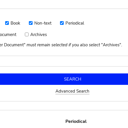
Book
Non-text
Periodical
Book
Non-
Periodical
text
Document
Archives
Archives
nt
her Document"
must remain selected if you also select
"Archives".
Advanced Search
Periodical