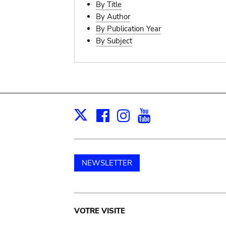
By Title
By Author
By Publication Year
By Subject
Facebook
Instagram
Youtube
Print
X
NEWSLETTER
Main
VOTRE VISITE