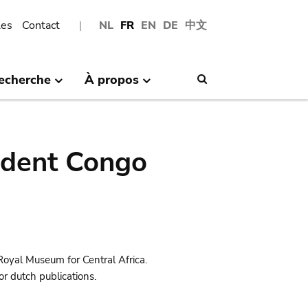
les
Contact
NL
FR
EN
DE
中文
echerche
À propos
Search
ndent Congo
Royal Museum for Central Africa.
r dutch publications.