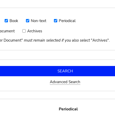
Book
Non-text
Periodical
Book
Non-
Periodical
text
Document
Archives
Archives
nt
her Document"
must remain selected if you also select
"Archives".
Advanced Search
Periodical