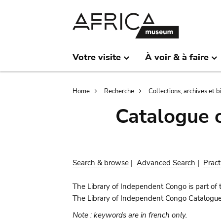
Skip
Skip
to
to
main
search
content
Votre visite
À voir & à faire
Breadcrumb
Home
Recherche
Collections, archives et 
Catalogue 
Search & browse
|
Advanced Search
|
Pract
The Library of Independent Congo is part of 
The Library of Independent Congo Catalogue c
Note : keywords are in french only.