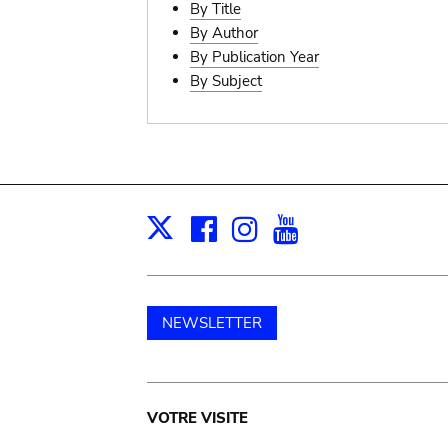
By Title
By Author
By Publication Year
By Subject
Facebook
Instagram
Youtube
Print
X
NEWSLETTER
Main
VOTRE VISITE