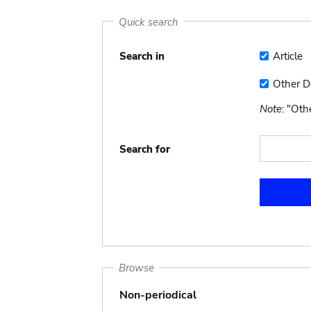
Quick search
Search in
Article
Article
Other 
Other
Docume
Note
: "Ot
Search for
Browse
Non-periodical