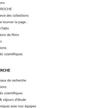
ions
 PROCHE
nce des collections
e tourner la page…
Talks
ions de films
ts
tions
és scientifiques
ERCHE
vaux de recherche
tions
és scientifiques
& séjours d'étude
iquez avec nos équipes