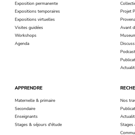
Exposition permanente
Collect
Expositions temporaires
Projet
Expositions virtuelles
Provena
Visites guidées
Avant d
Workshops
Museum
Agenda
Discuss
Podcas
Publica
Actualit
APPRENDRE
RECH
Maternelle & primaire
Nos tra
Secondaire
Publica
Enseignants
Actualit
Stages & séjours d'étude
Stages 
Commun