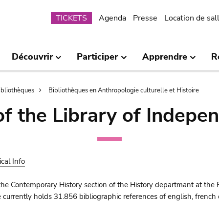
Submenu
TICKETS
Agenda
Presse
Location de sal
Découvrir
Participer
Apprendre
R
bibliothèques
Bibliothèques en Anthropologie culturelle et Histoire
of the Library of Indepe
ical Info
the Contemporary History section of the History departmant at the 
urrently holds 31.856 bibliographic references of english, french o