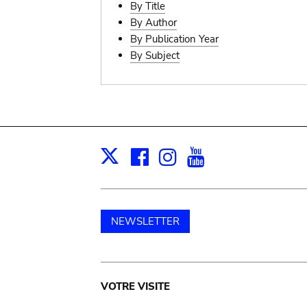
By Title
By Author
By Publication Year
By Subject
Facebook
Instagram
Youtube
Print
X
NEWSLETTER
Main
VOTRE VISITE