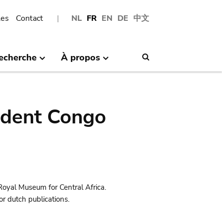
les
Contact
NL
FR
EN
DE
中文
echerche
À propos
Search
ndent Congo
Royal Museum for Central Africa.
r dutch publications.