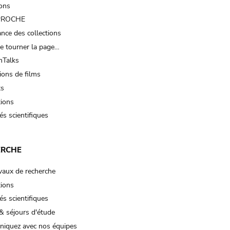
ions
 PROCHE
nce des collections
e tourner la page…
Talks
ions de films
ts
tions
és scientifiques
ERCHE
vaux de recherche
tions
és scientifiques
& séjours d'étude
iquez avec nos équipes