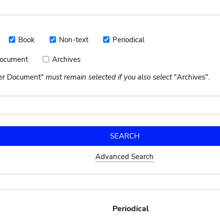
Book
Non-text
Periodical
Book
Non-
Periodical
text
Document
Archives
Archives
nt
her Document"
must remain selected if you also select
"Archives".
Advanced Search
Periodical