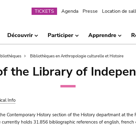
Submenu
TICKETS
Agenda
Presse
Location de sal
Découvrir
Participer
Apprendre
R
bibliothèques
Bibliothèques en Anthropologie culturelle et Histoire
of the Library of Indepe
ical Info
the Contemporary History section of the History departmant at the 
urrently holds 31.856 bibliographic references of english, french o