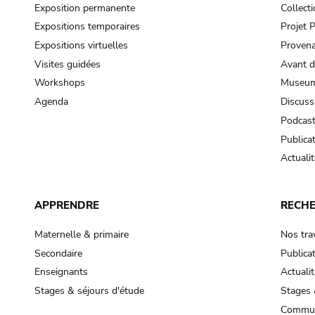
Exposition permanente
Collect
Expositions temporaires
Projet
Expositions virtuelles
Provena
Visites guidées
Avant d
Workshops
Museum
Agenda
Discuss
Podcas
Publica
Actualit
APPRENDRE
RECH
Maternelle & primaire
Nos tra
Secondaire
Publica
Enseignants
Actualit
Stages & séjours d'étude
Stages 
Commun