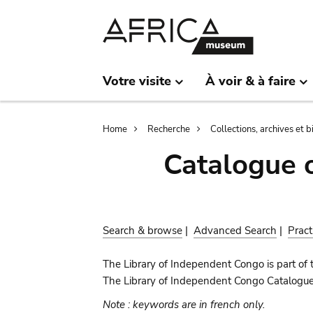
Skip
Skip
to
to
main
search
content
Votre visite
À voir & à faire
Breadcrumb
Home
Recherche
Collections, archives et 
Catalogue 
Search & browse
|
Advanced Search
|
Pract
The Library of Independent Congo is part of 
The Library of Independent Congo Catalogue c
Note : keywords are in french only.