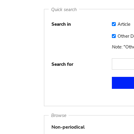
Quick search
Search in
Article
Article
Other 
Other
Docume
Note
: "Ot
Search for
Browse
Non-periodical