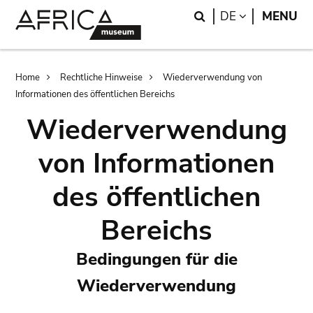
Skip
Skip
Search
LANGUAGE
DE
MENU
to
to
main
search
content
Breadcrumb
Home
Rechtliche Hinweise
Wiederverwendung von
Informationen des öffentlichen Bereichs
Wiederverwendung
von Informationen
des öffentlichen
Bereichs
Bedingungen für die
Wiederverwendung