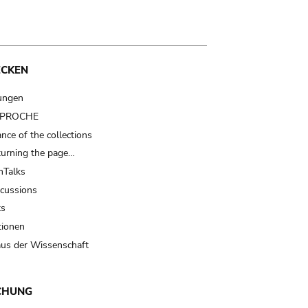
ECKEN
ungen
t PROCHE
nce of the collections
turning the page…
Talks
scussions
ts
tionen
us der Wissenschaft
CHUNG