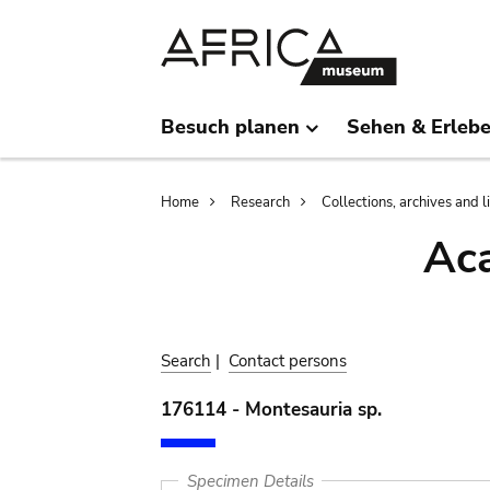
Skip
Skip
to
to
main
search
content
Besuch planen
Sehen & Erleb
Breadcrumb
Home
Research
Collections, archives and l
Aca
Search
|
Contact persons
176114 - Montesauria sp.
Specimen Details