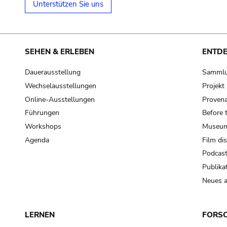
Unterstützen Sie uns
SEHEN & ERLEBEN
ENTD
Dauerausstellung
Samml
Wechselausstellungen
Projek
Online-Ausstellungen
Provena
Führungen
Before 
Workshops
Museum
Agenda
Film di
Podcas
Publika
Neues a
LERNEN
FORS