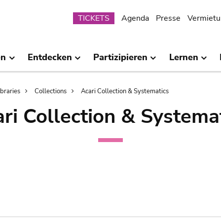
Submenu
TICKETS
Agenda
Presse
Vermietu
en
Entdecken
Partizipieren
Lernen
ibraries
Collections
Acari Collection & Systematics
ri Collection & Systema