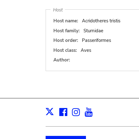
Host
Host name:
Acridotheres tristis
Host family:
Sturnidae
Host order:
Passeriformes
Host class:
Aves
Author:
Facebook
Instagram
Youtube
Print
X