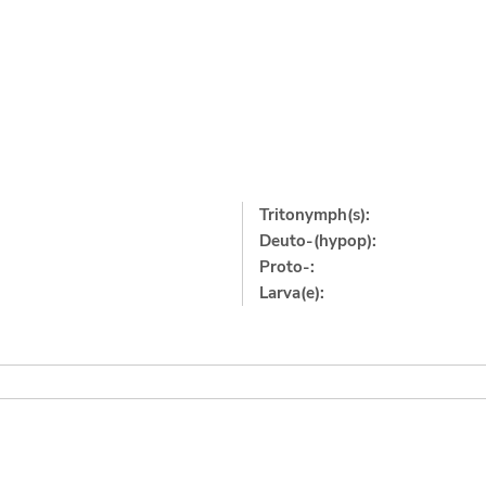
Tritonymph(s):
Deuto-(hypop):
Proto-:
Larva(e):