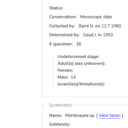
Status:
Conservation:
Microscopic slide
Collected by:
Barré N.
on
12.7.1980
Determined by:
Gaud J.
in
1992
# specimen:
26
Undetermined stage:
Adult(s) (sex unknown):
Female:
Male:
14
Juvenile(s)/Immature(s):
Systematics
Name:
Montesauria sp. [
View taxon
]
Subfamily: