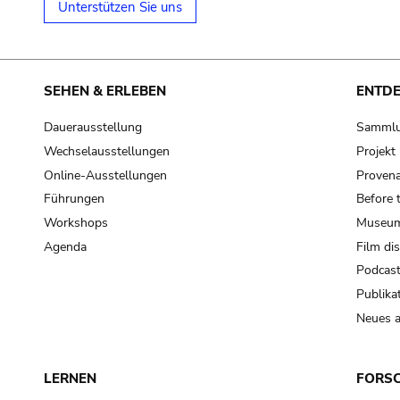
Unterstützen Sie uns
SEHEN & ERLEBEN
ENTD
Dauerausstellung
Samml
Wechselausstellungen
Projek
Online-Ausstellungen
Provena
Führungen
Before 
Workshops
Museum
Agenda
Film di
Podcas
Publika
Neues a
LERNEN
FORS