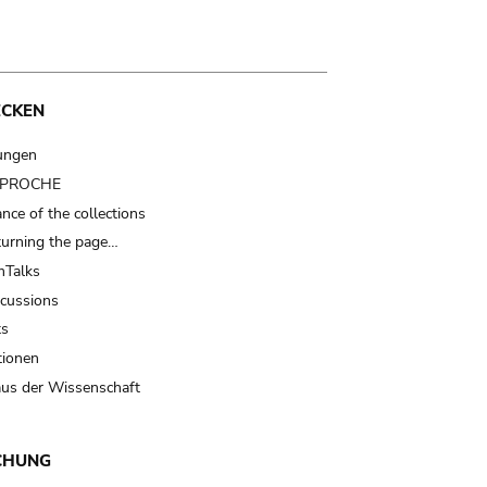
ECKEN
ungen
t PROCHE
nce of the collections
turning the page…
Talks
scussions
ts
tionen
us der Wissenschaft
CHUNG