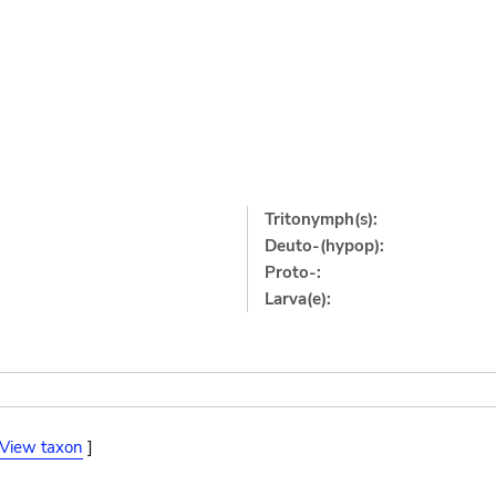
Tritonymph(s):
Deuto-(hypop):
Proto-:
Larva(e):
View taxon
]