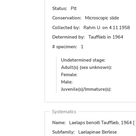
Status:
Plt
Conservation:
Microscopic slide
Collected by:
Rahm U.
on
4.11.1958
Determined by:
Taufflieb
in
1964
# specimen:
1
Undetermined stage:
Adult(s) (sex unknown):
Female:
Male:
Juvenile(s)/Immature(s):
Systematics
Name:
Laelaps benoiti Taufflieb, 1964 [
Subfamily:
Laelapinae Berlese