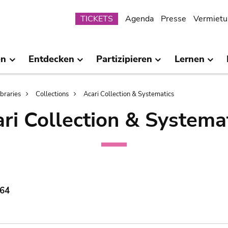
Submenu
TICKETS
Agenda
Presse
Vermietu
en
Entdecken
Partizipieren
Lernen
ibraries
Collections
Acari Collection & Systematics
ri Collection & Systema
964