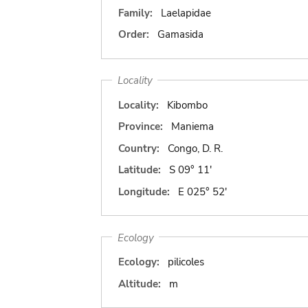
Family:
Laelapidae
Order:
Gamasida
Locality
Locality:
Kibombo
Province:
Maniema
Country:
Congo, D. R.
Latitude:
S 09° 11'
Longitude:
E 025° 52'
Ecology
Ecology:
pilicoles
Altitude:
m