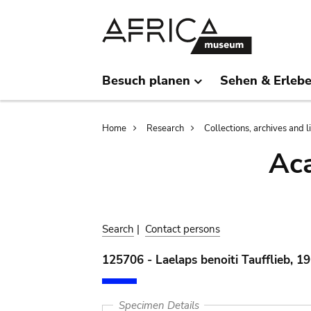
Skip
Skip
to
to
main
search
content
Besuch planen
Sehen & Erleb
Breadcrumb
Home
Research
Collections, archives and l
Aca
Search
|
Contact persons
125706 - Laelaps benoiti Taufflieb, 1
Specimen Details