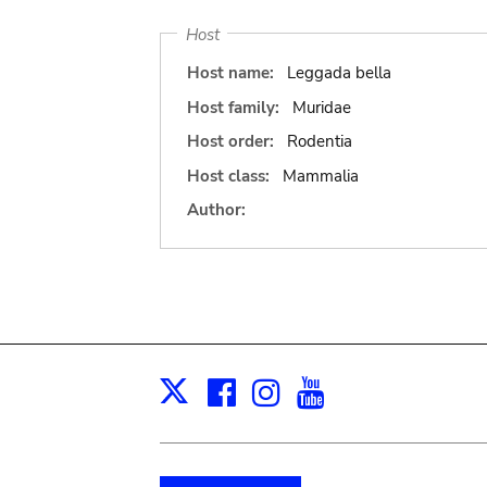
Host
Host name:
Leggada bella
Host family:
Muridae
Host order:
Rodentia
Host class:
Mammalia
Author:
Facebook
Instagram
Youtube
Print
X