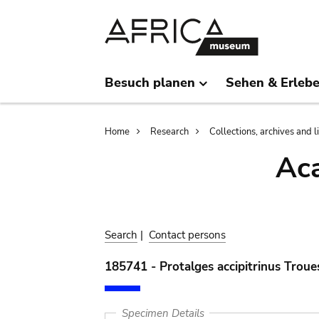
Skip
Skip
to
to
main
search
content
Besuch planen
Sehen & Erleb
Breadcrumb
Home
Research
Collections, archives and l
Aca
Search
|
Contact persons
185741 - Protalges accipitrinus Troue
Specimen Details