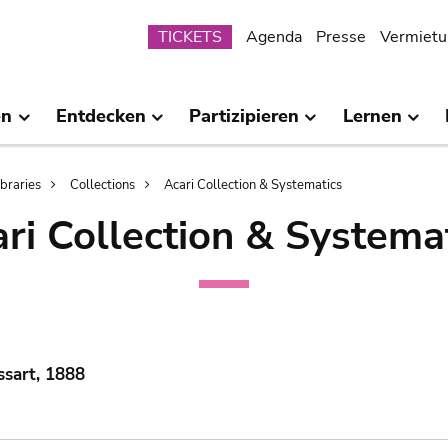
Submenu
TICKETS
Agenda
Presse
Vermietu
en
Entdecken
Partizipieren
Lernen
ibraries
Collections
Acari Collection & Systematics
ri Collection & Systema
ssart, 1888