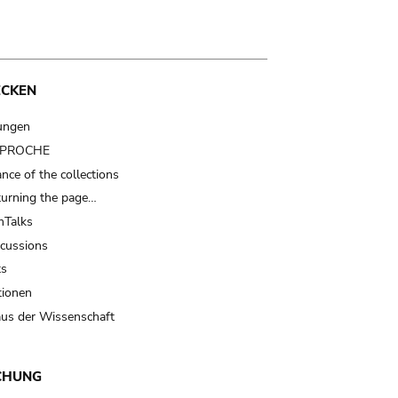
ECKEN
ungen
t PROCHE
nce of the collections
turning the page…
Talks
scussions
ts
tionen
us der Wissenschaft
CHUNG