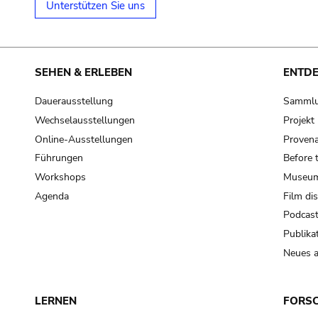
Unterstützen Sie uns
SEHEN & ERLEBEN
ENTD
Dauerausstellung
Samml
Wechselausstellungen
Projek
Online-Ausstellungen
Provena
Führungen
Before 
Workshops
Museum
Agenda
Film di
Podcas
Publika
Neues a
LERNEN
FORS