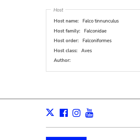
Host
Host name:
Falco tinnunculus
Host family:
Falconidae
Host order:
Falconiformes
Host class:
Aves
Author:
Facebook
Instagram
Youtube
Print
X