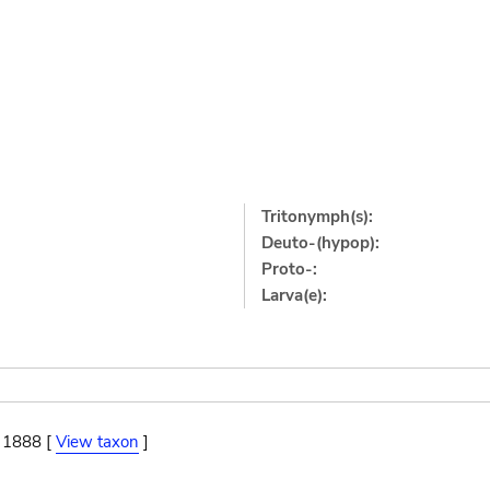
Tritonymph(s):
Deuto-(hypop):
Proto-:
Larva(e):
, 1888 [
View taxon
]