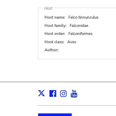
Host
Host name:
Falco tinnunculus
Host family:
Falconidae
Host order:
Falconiformes
Host class:
Aves
Author:
Facebook
Instagram
Youtube
Print
X