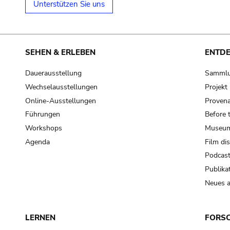
Unterstützen Sie uns
SEHEN & ERLEBEN
ENTD
Dauerausstellung
Samml
Wechselausstellungen
Projek
Online-Ausstellungen
Provena
Führungen
Before 
Workshops
Museum
Agenda
Film di
Podcas
Publika
Neues a
LERNEN
FORS