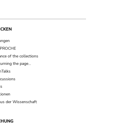
ECKEN
ungen
t PROCHE
nce of the collections
turning the page…
Talks
scussions
ts
tionen
us der Wissenschaft
CHUNG