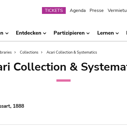
Submenu
TICKETS
Agenda
Presse
Vermietu
en
Entdecken
Partizipieren
Lernen
ibraries
Collections
Acari Collection & Systematics
ri Collection & Systema
ssart, 1888