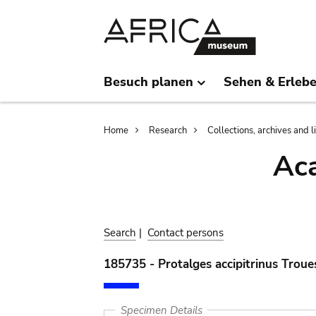
Skip
Skip
to
to
main
search
content
Besuch planen
Sehen & Erleb
Breadcrumb
Home
Research
Collections, archives and l
Aca
Search
|
Contact persons
185735 - Protalges accipitrinus Troue
Specimen Details