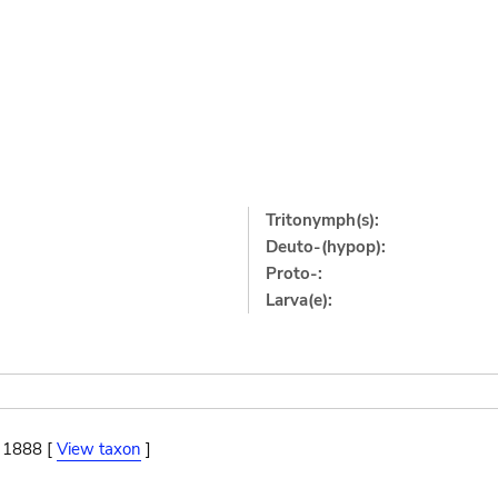
Tritonymph(s):
Deuto-(hypop):
Proto-:
Larva(e):
, 1888 [
View taxon
]