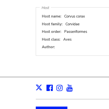
Host
Host name:
Corvus corax
Host family:
Corvidae
Host order:
Passeriformes
Host class:
Aves
Author:
Facebook
Instagram
Youtube
Print
X