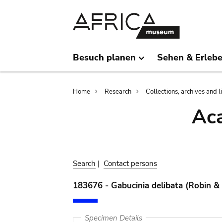
Skip
Skip
to
to
main
search
content
Besuch planen
Sehen & Erleb
Breadcrumb
Home
Research
Collections, archives and l
Aca
Search
|
Contact persons
183676 - Gabucinia delibata (Robin &
Specimen Details