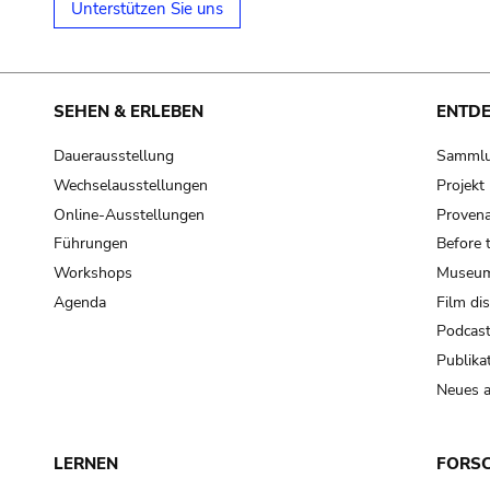
Unterstützen Sie uns
SEHEN & ERLEBEN
ENTD
Dauerausstellung
Samml
Wechselausstellungen
Projek
Online-Ausstellungen
Provena
Führungen
Before 
Workshops
Museum
Agenda
Film di
Podcas
Publika
Neues a
LERNEN
FORS