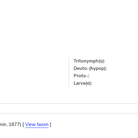
Tritonymph(s):
Deuto-(hypop):
Proto-:
Larva(e):
nin, 1877) [
View taxon
]