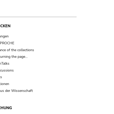
ECKEN
ungen
t PROCHE
nce of the collections
turning the page…
Talks
scussions
ts
tionen
us der Wissenschaft
CHUNG