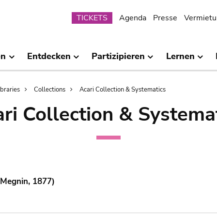
Submenu
TICKETS
Agenda
Presse
Vermietu
en
Entdecken
Partizipieren
Lernen
ibraries
Collections
Acari Collection & Systematics
ri Collection & Systema
 Megnin, 1877)