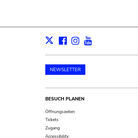
Facebook
Instagram
Youtube
Print
X
NEWSLETTER
Main
BESUCH PLANEN
navigation
Öffnungszeiten
Tickets
Zugang
Accessibility