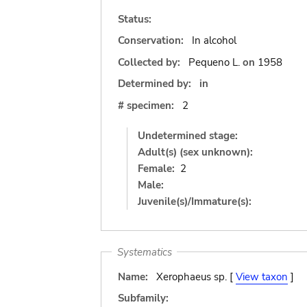
Status:
Conservation:
In alcohol
Collected by:
Pequeno L.
on
1958
Determined by:
in
# specimen:
2
Undetermined stage:
Adult(s) (sex unknown):
Female:
2
Male:
Juvenile(s)/Immature(s):
Systematics
Name:
Xerophaeus sp. [
View taxon
]
Subfamily: