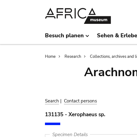
Skip
Skip
to
to
main
search
content
Besuch planen
Sehen & Erleb
Breadcrumb
Home
Research
Collections, archives and l
Arachnom
Search
|
Contact persons
131135 - Xerophaeus sp.
Specimen Details