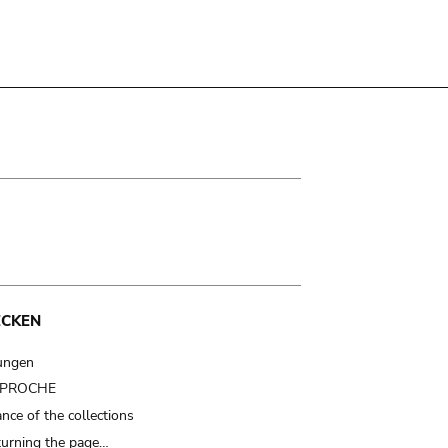
ECKEN
ungen
t PROCHE
nce of the collections
turning the page…