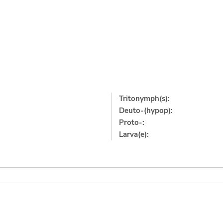
Tritonymph(s):
Deuto-(hypop):
Proto-:
Larva(e):