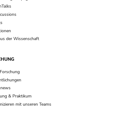
Talks
scussions
ts
tionen
us der Wissenschaft
CHUNG
 Forschung
ntlichungen
 news
ung & Praktikum
izieren mit unseren Teams