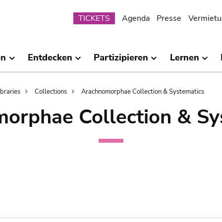
Submenu
TICKETS
Agenda
Presse
Vermietu
en
Entdecken
Partizipieren
Lernen
ibraries
Collections
Arachnomorphae Collection & Systematics
orphae Collection & Sy