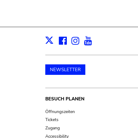
Facebook
Instagram
Youtube
Print
X
NEWSLETTER
Main
BESUCH PLANEN
navigation
Öffnungszeiten
Tickets
Zugang
Accessibility