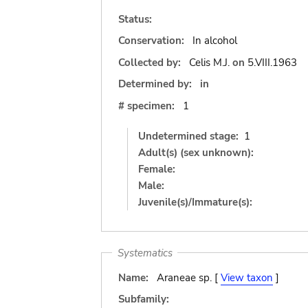
Status:
Conservation:
In alcohol
Collected by:
Celis M.J.
on
5.VIII.1963
Determined by:
in
# specimen:
1
Undetermined stage:
1
Adult(s) (sex unknown):
Female:
Male:
Juvenile(s)/Immature(s):
Systematics
Name:
Araneae sp. [
View taxon
]
Subfamily: