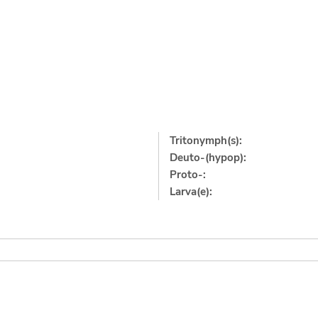
Tritonymph(s):
Deuto-(hypop):
Proto-:
Larva(e):