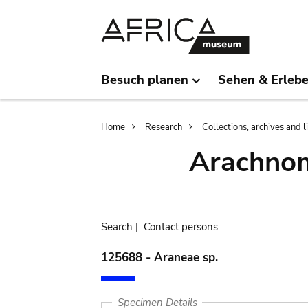
Skip
Skip
to
to
main
search
content
Besuch planen
Sehen & Erleb
Breadcrumb
Home
Research
Collections, archives and l
Arachnom
Search
|
Contact persons
125688 - Araneae sp.
Specimen Details