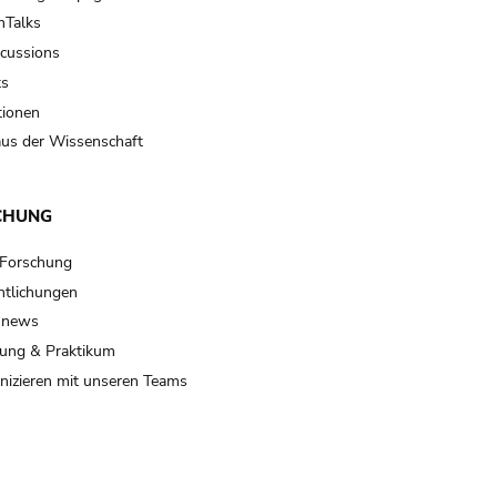
Talks
scussions
ts
tionen
us der Wissenschaft
CHUNG
 Forschung
ntlichungen
 news
ung & Praktikum
izieren mit unseren Teams