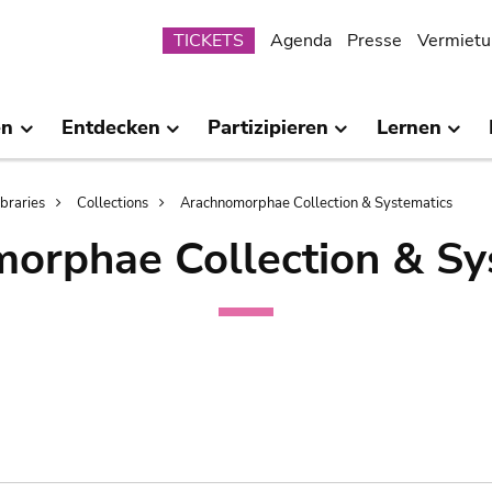
Submenu
TICKETS
Agenda
Presse
Vermietu
en
Entdecken
Partizipieren
Lernen
ibraries
Collections
Arachnomorphae Collection & Systematics
orphae Collection & Sy