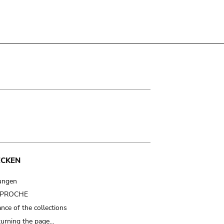
ECKEN
ungen
t PROCHE
nce of the collections
turning the page…