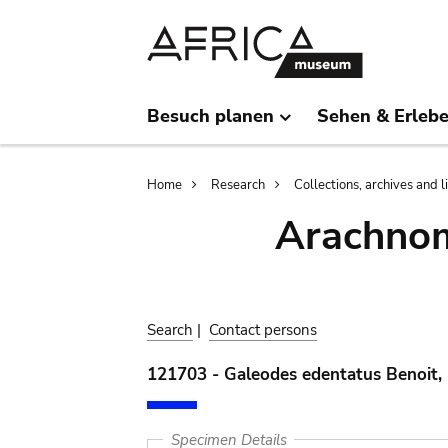
Skip
Skip
to
to
main
search
content
Besuch planen
Sehen & Erleb
Breadcrumb
Home
Research
Collections, archives and l
Arachnom
Search
|
Contact persons
121703 - Galeodes edentatus Benoit,
Specimen Details