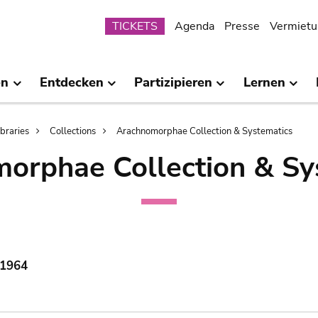
Submenu
TICKETS
Agenda
Presse
Vermietu
en
Entdecken
Partizipieren
Lernen
ibraries
Collections
Arachnomorphae Collection & Systematics
orphae Collection & Sy
 1964