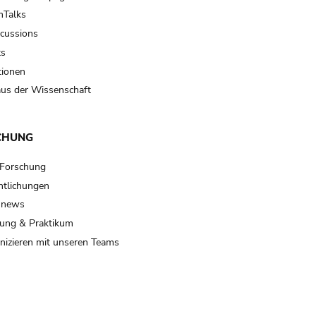
Talks
scussions
ts
tionen
us der Wissenschaft
CHUNG
 Forschung
ntlichungen
 news
ung & Praktikum
izieren mit unseren Teams