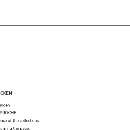
ECKEN
ungen
t PROCHE
nce of the collections
turning the page…