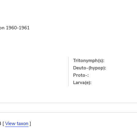
on
1960-1961
Tritonymph(s):
Deuto-(hypop):
Proto-:
Larva(e):
4 [
View taxon
]