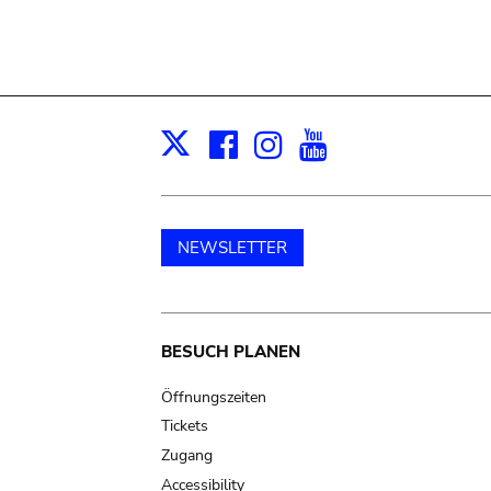
Facebook
Instagram
Youtube
Print
X
NEWSLETTER
Main
BESUCH PLANEN
navigation
Öffnungszeiten
Tickets
Zugang
Accessibility