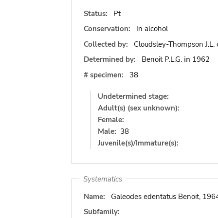
Status:
Pt
Conservation:
In alcohol
Collected by:
Cloudsley-Thompson J.L.
Determined by:
Benoit P.L.G.
in
1962
# specimen:
38
Undetermined stage:
Adult(s) (sex unknown):
Female:
Male:
38
Juvenile(s)/Immature(s):
Systematics
Name:
Galeodes edentatus Benoit, 196
Subfamily: