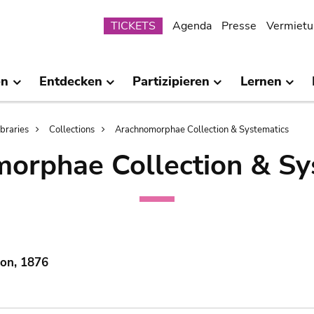
Submenu
TICKETS
Agenda
Presse
Vermietu
en
Entdecken
Partizipieren
Lernen
ibraries
Collections
Arachnomorphae Collection & Systematics
orphae Collection & Sy
mon, 1876