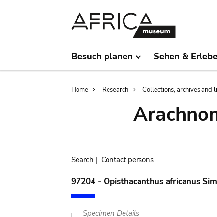
Skip
Skip
to
to
main
search
content
Besuch planen
Sehen & Erleb
Breadcrumb
Home
Research
Collections, archives and l
Arachnom
Search
|
Contact persons
97204 - Opisthacanthus africanus Si
Specimen Details