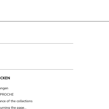
ECKEN
ungen
t PROCHE
nce of the collections
turning the page…