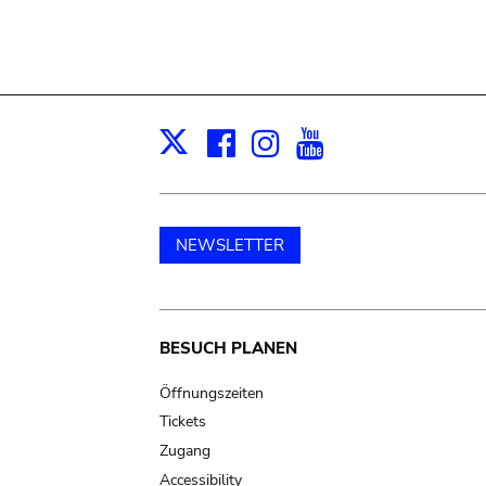
Facebook
Instagram
Youtube
Print
X
NEWSLETTER
Main
BESUCH PLANEN
navigation
Öffnungszeiten
Tickets
Zugang
Accessibility