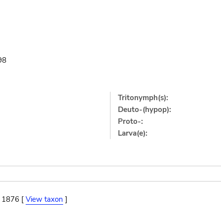
98
Tritonymph(s):
Deuto-(hypop):
Proto-:
Larva(e):
, 1876 [
View taxon
]