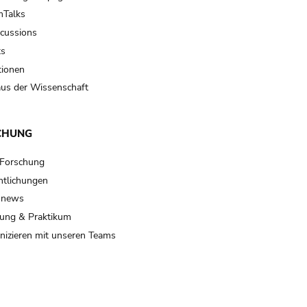
Talks
scussions
ts
tionen
us der Wissenschaft
CHUNG
 Forschung
ntlichungen
 news
ung & Praktikum
izieren mit unseren Teams