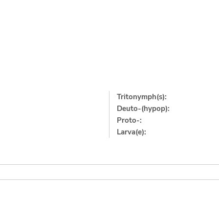
Tritonymph(s):
Deuto-(hypop):
Proto-:
Larva(e):