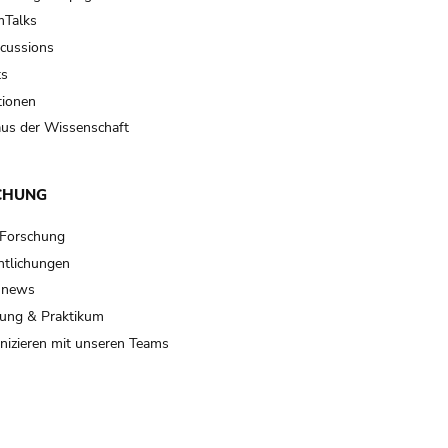
Talks
scussions
ts
tionen
us der Wissenschaft
CHUNG
 Forschung
ntlichungen
 news
ung & Praktikum
izieren mit unseren Teams