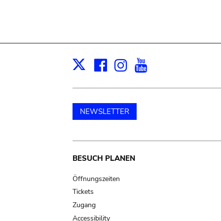
Facebook
Instagram
Youtube
Print
X
NEWSLETTER
Main
BESUCH PLANEN
navigation
Öffnungszeiten
Tickets
Zugang
Accessibility