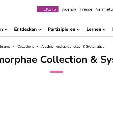
Submenu
TICKETS
Agenda
Presse
Vermietu
en
Entdecken
Partizipieren
Lernen
ibraries
Collections
Arachnomorphae Collection & Systematics
orphae Collection & Sy