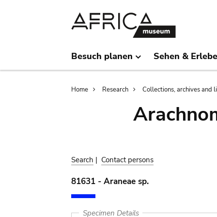
Skip
Skip
to
to
main
search
content
Besuch planen
Sehen & Erleb
Breadcrumb
Home
Research
Collections, archives and l
Arachnom
Search
|
Contact persons
81631 - Araneae sp.
Specimen Details