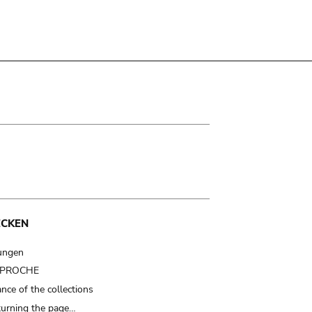
ECKEN
ungen
t PROCHE
nce of the collections
turning the page…