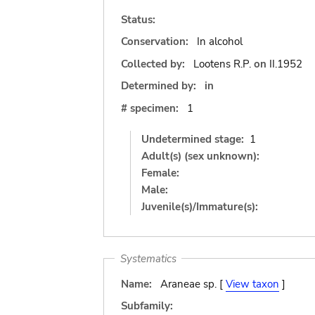
Status:
Conservation:
In alcohol
Collected by:
Lootens R.P.
on
II.1952
Determined by:
in
# specimen:
1
Undetermined stage:
1
Adult(s) (sex unknown):
Female:
Male:
Juvenile(s)/Immature(s):
Systematics
Name:
Araneae sp. [
View taxon
]
Subfamily: